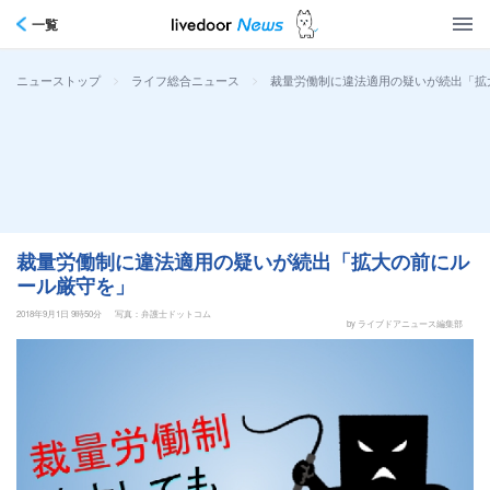
一覧
>
>
裁量労働制に違法適用の疑いが続出「拡
ニューストップ
ライフ総合ニュース
裁量労働制に違法適用の疑いが続出「拡大の前にル
ール厳守を」
2018年9月1日 9時50分
写真：弁護士ドットコム
by ライブドアニュース編集部