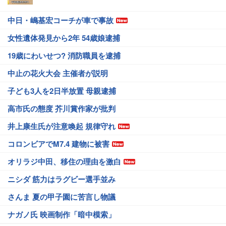
中日・嶋基宏コーチが車で事故
女性遺体発見から2年 54歳娘逮捕
19歳にわいせつ? 消防職員を逮捕
中止の花火大会 主催者が説明
子ども3人を2日半放置 母親逮捕
高市氏の態度 芥川賞作家が批判
井上康生氏が注意喚起 規律守れ
コロンビアでM7.4 建物に被害
オリラジ中田、移住の理由を激白
ニシダ 筋力はラグビー選手並み
さんま 夏の甲子園に苦言し物議
ナガノ氏 映画制作「暗中模索」