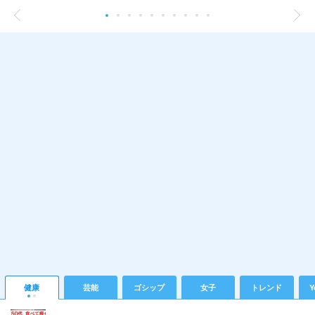
健康
芸能
ゴシップ
女子
トレンド
Y