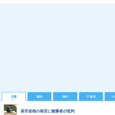
主要
国内
海外
IT 経済
ス
高市首相の発言に被爆者が批判