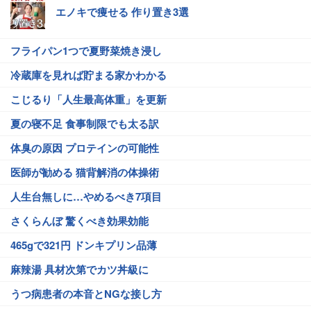
エノキで痩せる 作り置き3選
フライパン1つで夏野菜焼き浸し
冷蔵庫を見れば貯まる家かわかる
こじるり「人生最高体重」を更新
夏の寝不足 食事制限でも太る訳
体臭の原因 プロテインの可能性
医師が勧める 猫背解消の体操術
人生台無しに…やめるべき7項目
さくらんぼ 驚くべき効果効能
465gで321円 ドンキプリン品薄
麻辣湯 具材次第でカツ丼級に
うつ病患者の本音とNGな接し方