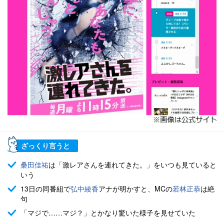
ざっくり言うと
桑田佳祐
は「激レアさんを連れてきた。」をいつも見ていると
いう
13日の同番組で
弘中綾香
アナが明かすと、MCの
若林正恭
は絶
句
「マジで……マジ？」とかなり驚いた様子を見せていた