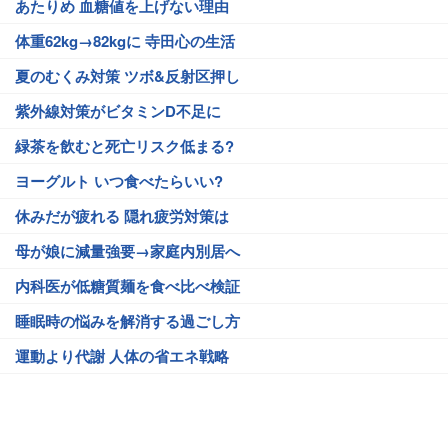
あたりめ 血糖値を上げない理由
体重62kg→82kgに 寺田心の生活
夏のむくみ対策 ツボ&反射区押し
紫外線対策がビタミンD不足に
緑茶を飲むと死亡リスク低まる?
ヨーグルト いつ食べたらいい?
休みだが疲れる 隠れ疲労対策は
母が娘に減量強要→家庭内別居へ
内科医が低糖質麺を食べ比べ検証
睡眠時の悩みを解消する過ごし方
運動より代謝 人体の省エネ戦略