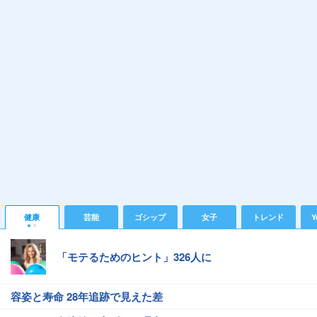
健康
芸能
ゴシップ
女子
トレンド
Y
「モテるためのヒント」326人に
容姿と寿命 28年追跡で見えた差