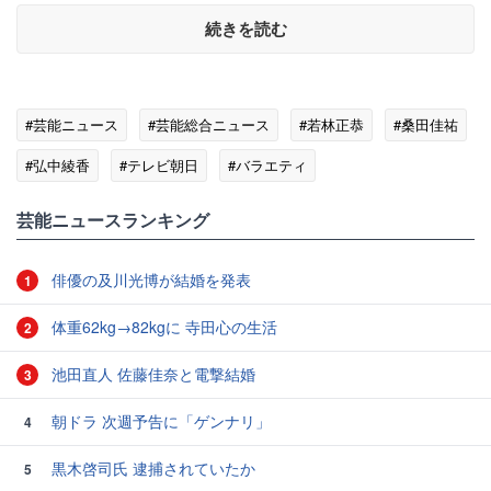
続きを読む
#芸能ニュース
#芸能総合ニュース
#若林正恭
#桑田佳祐
#弘中綾香
#テレビ朝日
#バラエティ
芸能ニュースランキング
俳優の及川光博が結婚を発表
1
体重62kg→82kgに 寺田心の生活
2
池田直人 佐藤佳奈と電撃結婚
3
朝ドラ 次週予告に「ゲンナリ」
4
黒木啓司氏 逮捕されていたか
5