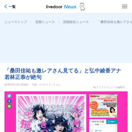
一覧
>
>
>
「桑田佳祐も激レアさ
ニューストップ
芸能ニュース
芸能総合ニュース
「桑田佳祐も激レアさん見てる」と弘中綾香アナ
若林正恭が絶句
2018年8月14日 2時54分
写真：ナリナリドットコム
by ライブドアニュース編集部