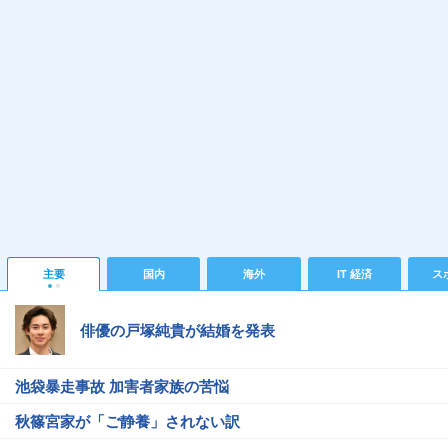
主要
国内
海外
IT 経済
ス
俳優の戸塚純貴が結婚を発表
池袋暴走事故 加害者家族の苦悩
秋篠宮家が「ご静養」されない訳