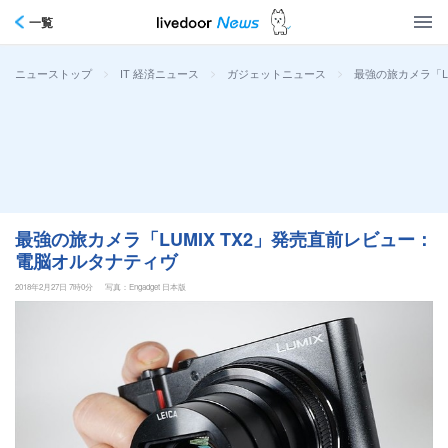
一覧
>
>
>
最強の旅カメラ「L
ニューストップ
IT 経済ニュース
ガジェットニュース
最強の旅カメラ「LUMIX TX2」発売直前レビュー：
電脳オルタナティヴ
2018年2月27日 7時0分
写真：Engadget 日本版