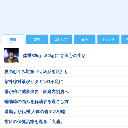
健康
芸能
ゴシップ
女子
トレンド
Y
体重62kg→82kgに 寺田心の生活
夏のむくみ対策 ツボ&反射区押し
紫外線対策がビタミンD不足に
母が娘に減量強要→家庭内別居へ
睡眠時の悩みを解消する過ごし方
運動より代謝 人体の省エネ戦略
歯科の保健治療を巡る「大嘘」