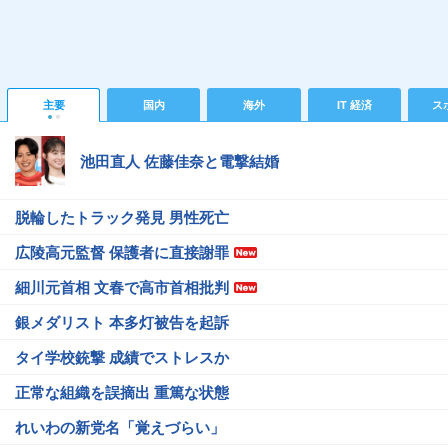
主要
国内
海外
IT 経済
ス
池田直人 佐藤佳奈と電撃結婚
脱輪したトラック発見 男性死亡
広陵高元監督 保護者に直接謝罪
細川元首相 文春で高市首相批判
銀メダリスト 本多灯被告を起訴
タイ学校銃撃 成績でストレスか
正常な組織を誤摘出 重篤な状態
れいわの新党名「覚えづらい」