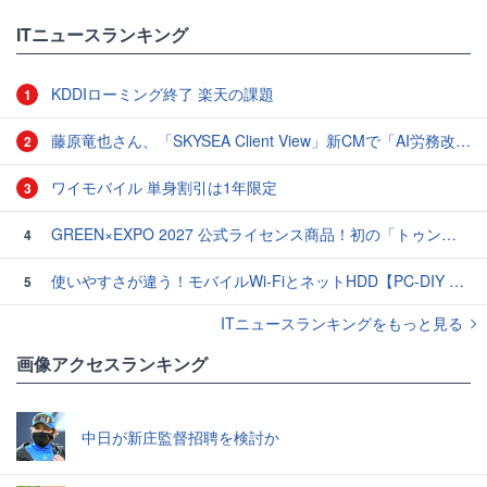
ITニュースランキング
KDDIローミング終了 楽天の課題
1
藤原竜也さん、「SKYSEA Client View」新CMで「AI労務改善」をアピール 働き方をAIが分析したら「すぐに休んで」と言われる？
2
ワイモバイル 単身割引は1年限定
3
GREEN×EXPO 2027 公式ライセンス商品！初の「トゥンクトゥンク」公式LINEスタンプ、販売開始
4
使いやすさが違う！モバイルWi-FiとネットHDD【PC-DIY 秋の陣】
5
ITニュースランキングをもっと見る
画像アクセスランキング
中日が新庄監督招聘を検討か