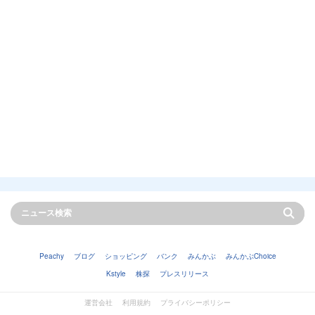
Peachy
ブログ
ショッピング
バンク
みんかぶ
みんかぶChoice
Kstyle
株探
プレスリリース
運営会社
利用規約
プライバシーポリシー