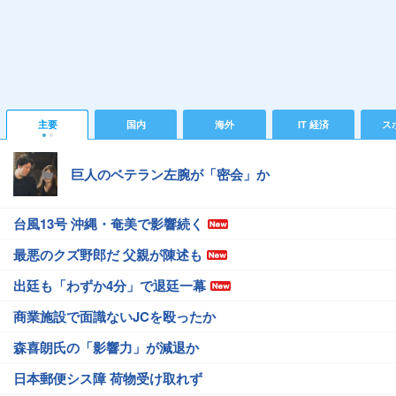
主要
国内
海外
IT 経済
ス
巨人のベテラン左腕が「密会」か
台風13号 沖縄・奄美で影響続く
最悪のクズ野郎だ 父親が陳述も
出廷も「わずか4分」で退廷一幕
商業施設で面識ないJCを殴ったか
森喜朗氏の「影響力」が減退か
日本郵便シス障 荷物受け取れず