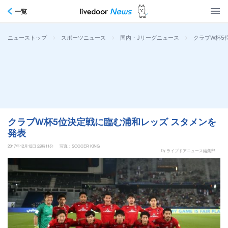
一覧
>
>
>
クラブW杯5
ニューストップ
スポーツニュース
国内・Jリーグニュース
クラブW杯5位決定戦に臨む浦和レッズ スタメンを
発表
2017年12月12日 22時11分
写真：SOCCER KING
by ライブドアニュース編集部