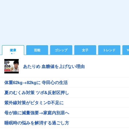
健康
芸能
ゴシップ
女子
トレンド
Y
あたりめ 血糖値を上げない理由
体重62kg→82kgに 寺田心の生活
夏のむくみ対策 ツボ&反射区押し
紫外線対策がビタミンD不足に
母が娘に減量強要→家庭内別居へ
睡眠時の悩みを解消する過ごし方