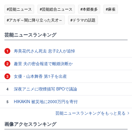
#芸能ニュース
#芸能総合ニュース
#本郷奏多
#麻雀
#アカギ～闇に降り立った天才～
#ドラマの話題
芸能ニュースランキング
寿美花代さん死去 息子2人が追悼
1
趣里 夫の密会報道で離婚決断か
2
女優・山本舞香 第1子を出産
3
深夜アニメに喫煙描写 BPOで議論
4
HIKAKIN 被災地に2000万円を寄付
5
芸能ニュースランキングをもっと見る
画像アクセスランキング