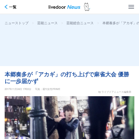
一覧
>
>
>
本郷奏多が「アカギ」の
ニューストップ
芸能ニュース
芸能総合ニュース
本郷奏多が「アカギ」の打ち上げで麻雀大会 優勝
に一歩届かず
2017年11月24日 17時0分
写真：週刊女性PRIME
by ライブドアニュース編集部