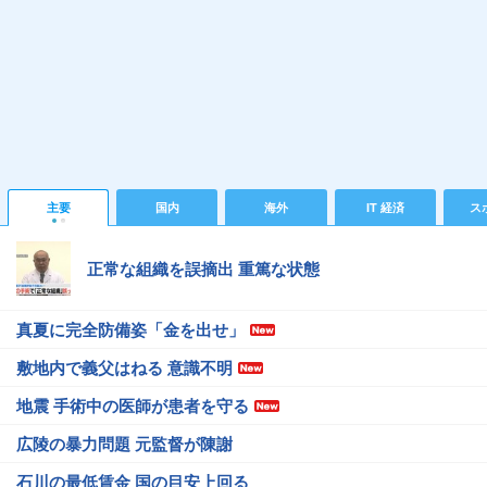
主要
国内
海外
IT 経済
ス
正常な組織を誤摘出 重篤な状態
真夏に完全防備姿「金を出せ」
敷地内で義父はねる 意識不明
地震 手術中の医師が患者を守る
広陵の暴力問題 元監督が陳謝
石川の最低賃金 国の目安上回る