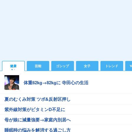
健康
芸能
ゴシップ
女子
トレンド
Y
体重62kg→82kgに 寺田心の生活
夏のむくみ対策 ツボ&反射区押し
紫外線対策がビタミンD不足に
母が娘に減量強要→家庭内別居へ
睡眠時の悩みを解消する過ごし方