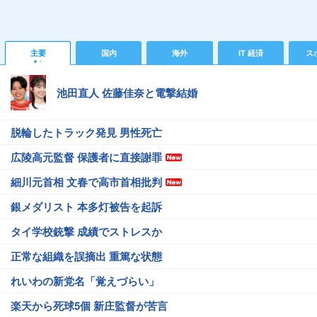
主要
国内
海外
IT 経済
ス
池田直人 佐藤佳奈と電撃結婚
脱輪したトラック発見 男性死亡
広陵高元監督 保護者に直接謝罪
細川元首相 文春で高市首相批判
銀メダリスト 本多灯被告を起訴
タイ学校銃撃 成績でストレスか
正常な組織を誤摘出 重篤な状態
れいわの新党名「覚えづらい」
楽天から死球5個 新庄監督が苦言