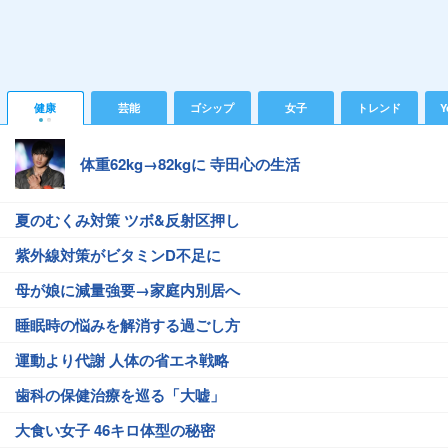
健康
芸能
ゴシップ
女子
トレンド
Y
体重62kg→82kgに 寺田心の生活
夏のむくみ対策 ツボ&反射区押し
紫外線対策がビタミンD不足に
母が娘に減量強要→家庭内別居へ
睡眠時の悩みを解消する過ごし方
運動より代謝 人体の省エネ戦略
歯科の保健治療を巡る「大嘘」
大食い女子 46キロ体型の秘密