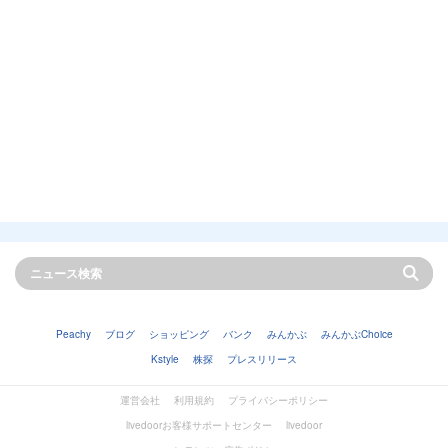
Peachy
ブログ
ショッピング
バンク
みんかぶ
みんかぶChoice
Kstyle
株探
プレスリリース
運営会社
利用規約
プライバシーポリシー
livedoorお客様サポートセンター
livedoor