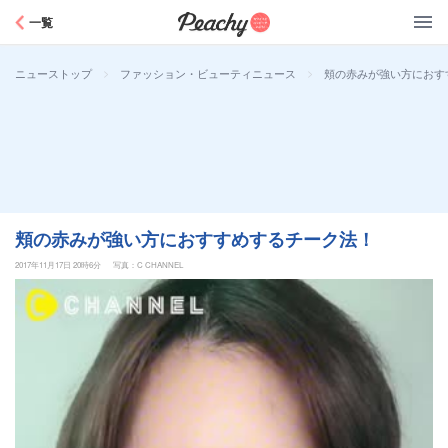
Peachy
一覧
>
>
頬の赤みが強い方におす
ニューストップ
ファッション・ビューティニュース
頬の赤みが強い方におすすめするチーク法！
2017年11月17日 20時6分
写真：C CHANNEL