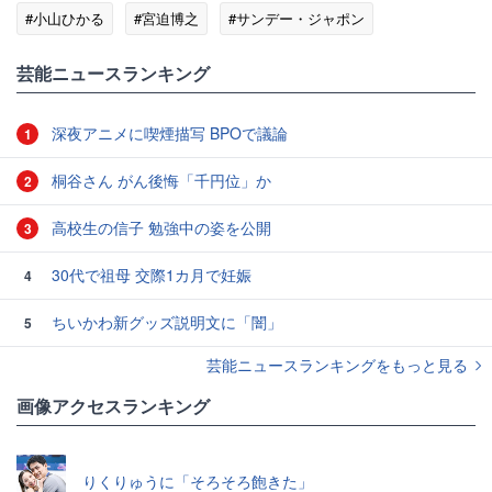
#小山ひかる
#宮迫博之
#サンデー・ジャポン
#炎上・批判
芸能ニュースランキング
深夜アニメに喫煙描写 BPOで議論
1
桐谷さん がん後悔「千円位」か
2
高校生の信子 勉強中の姿を公開
3
30代で祖母 交際1カ月で妊娠
4
ちいかわ新グッズ説明文に「闇」
5
芸能ニュースランキングをもっと見る
画像アクセスランキング
りくりゅうに「そろそろ飽きた」