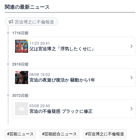
関連の最新ニュース
宮迫博之に不倫報道
1716日前
11/23 20:41
父は宮迫博之「浮気したくせに」
2919日前
08/08 16:02
宮迫の夜遊び復活か 騒動から1年
3072日前
03/08 20:40
宮迫の不倫疑惑 ブラックに修正
#芸能ニュース
#芸能総合ニュース
#宮迫博之に不倫報道