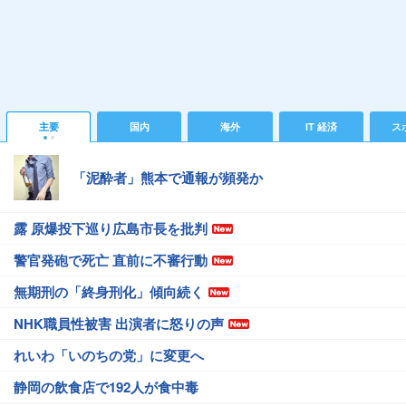
主要
国内
海外
IT 経済
ス
「泥酔者」熊本で通報が頻発か
露 原爆投下巡り広島市長を批判
警官発砲で死亡 直前に不審行動
無期刑の「終身刑化」傾向続く
NHK職員性被害 出演者に怒りの声
れいわ「いのちの党」に変更へ
静岡の飲食店で192人が食中毒