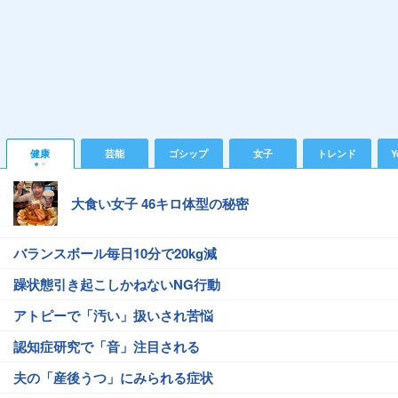
健康
芸能
ゴシップ
女子
トレンド
Y
大食い女子 46キロ体型の秘密
バランスボール毎日10分で20kg減
躁状態引き起こしかねないNG行動
アトピーで「汚い」扱いされ苦悩
認知症研究で「音」注目される
夫の「産後うつ」にみられる症状