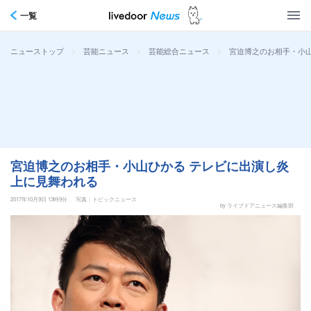
一覧
>
>
>
宮迫博之のお相手・小
ニューストップ
芸能ニュース
芸能総合ニュース
宮迫博之のお相手・小山ひかる テレビに出演し炎
上に見舞われる
2017年10月9日 13時9分
写真：トピックニュース
by ライブドアニュース編集部