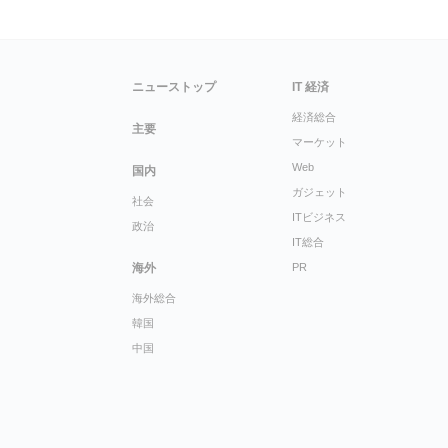
ニューストップ
IT 経済
経済総合
主要
マーケット
Web
国内
ガジェット
社会
ITビジネス
政治
IT総合
海外
PR
海外総合
韓国
中国