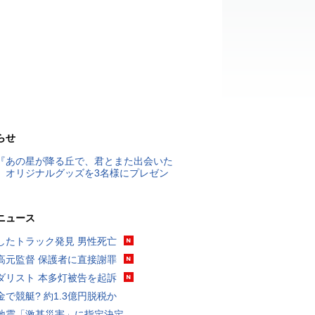
らせ
『あの星が降る丘で、君とまた出会いた
』オリジナルグッズを3名様にプレゼン
ニュース
したトラック発見 男性死亡
高元監督 保護者に直接謝罪
ダリスト 本多灯被告を起訴
金で競艇? 約1.3億円脱税か
地震「激甚災害」に指定決定