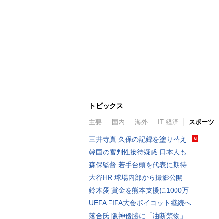
トピックス
主要
国内
海外
IT 経済
スポーツ
三井寺真 久保の記録を塗り替え
韓国の審判性接待疑惑 日本人も
森保監督 若手台頭を代表に期待
大谷HR 球場内部から撮影公開
鈴木愛 賞金を熊本支援に1000万
UEFA FIFA大会ボイコット継続へ
落合氏 阪神優勝に「油断禁物」