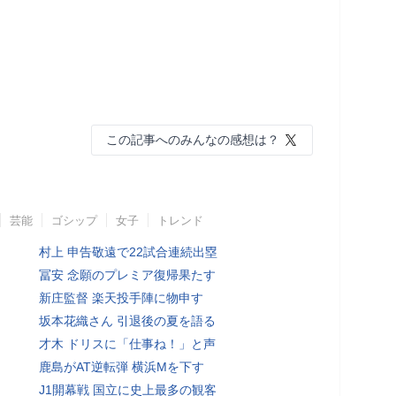
この記事へのみんなの感想は？
芸能
ゴシップ
女子
トレンド
村上 申告敬遠で22試合連続出塁
冨安 念願のプレミア復帰果たす
新庄監督 楽天投手陣に物申す
坂本花織さん 引退後の夏を語る
才木 ドリスに「仕事ね！」と声
鹿島がAT逆転弾 横浜Mを下す
J1開幕戦 国立に史上最多の観客