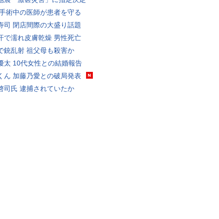
 手術中の医師が患者を守る
寿司 閉店間際の大盛り話題
汗で濡れ皮膚乾燥 男性死亡
で銃乱射 祖父母も殺害か
優太 10代女性との結婚報告
くん 加藤乃愛との破局発表
啓司氏 逮捕されていたか