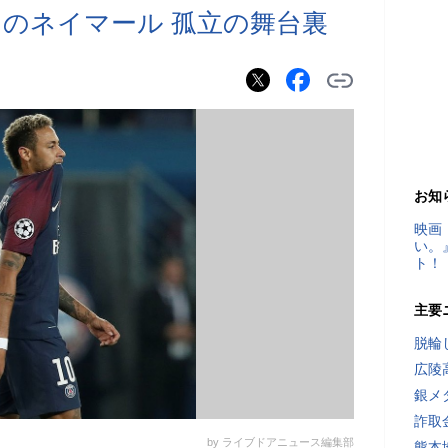
のネイマール 孤立の舞台裏
お知
映画
い。
ト！
主要
脱輪
広陵
銀メ
詐取
by ライブドアニュース編集部
熊本