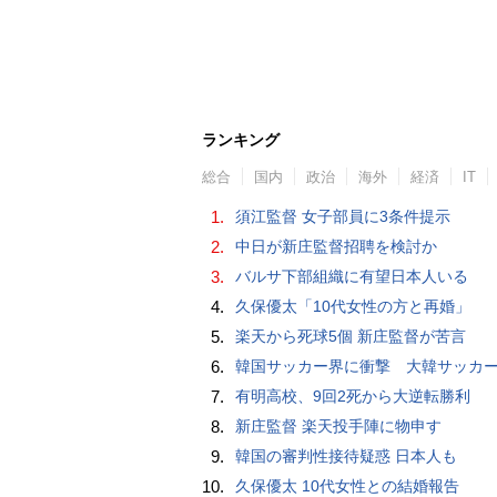
ランキング
総合
国内
政治
海外
経済
IT
1.
須江監督 女子部員に3条件提示
2.
中日が新庄監督招聘を検討か
3.
バルサ下部組織に有望日本人いる
4.
久保優太「10代女性の方と再婚」
5.
楽天から死球5個 新庄監督が苦言
6.
韓国サッカー界に衝撃 大韓サッカー協会に外国人審判への“性的接待”疑惑 韓国メディア
7.
有明高校、9回2死から大逆転勝利
8.
新庄監督 楽天投手陣に物申す
9.
韓国の審判性接待疑惑 日本人も
10.
久保優太 10代女性との結婚報告