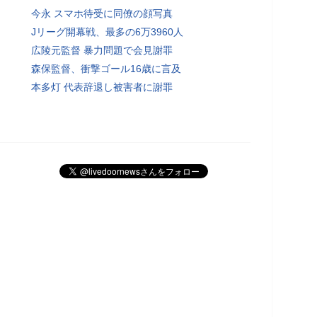
今永 スマホ待受に同僚の顔写真
Jリーグ開幕戦、最多の6万3960人
広陵元監督 暴力問題で会見謝罪
森保監督、衝撃ゴール16歳に言及
本多灯 代表辞退し被害者に謝罪