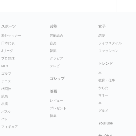
スポーツ
芸能
女子
海外サッカー
芸能総合
恋愛
日本代表
音楽
ライフスタイル
Jリーグ
韓流
ファッション
プロ野球
グラビア
トレンド
MLB
テレビ
本
ゴルフ
ゴシップ
教育・仕事
テニス
からだ
格闘技
映画
マネー
競馬
レビュー
車
相撲
プレゼント
グルメ
バスケ
特集
バレー
YouTube
フィギュア
サブカル