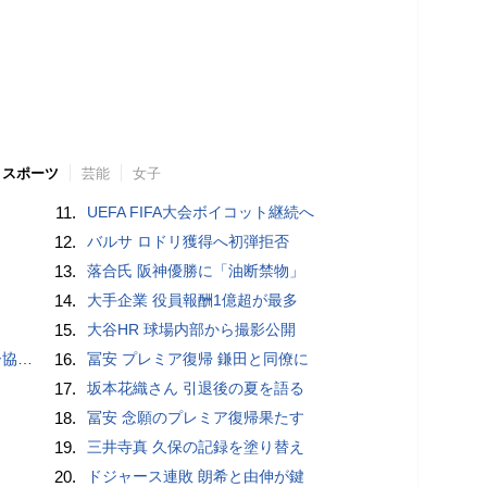
スポーツ
芸能
女子
11.
UEFA FIFA大会ボイコット継続へ
12.
バルサ ロドリ獲得へ初弾拒否
13.
落合氏 阪神優勝に「油断禁物」
14.
大手企業 役員報酬1億超が最多
15.
大谷HR 球場内部から撮影公開
が報道
16.
冨安 プレミア復帰 鎌田と同僚に
17.
坂本花織さん 引退後の夏を語る
18.
冨安 念願のプレミア復帰果たす
19.
三井寺真 久保の記録を塗り替え
20.
ドジャース連敗 朗希と由伸が鍵