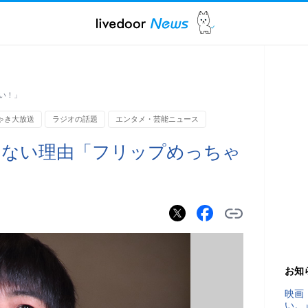
い！」
ゃき大放送
ラジオの話題
エンタメ・芸能ニュース
しない理由「フリップめっちゃ
お知
映画
い。