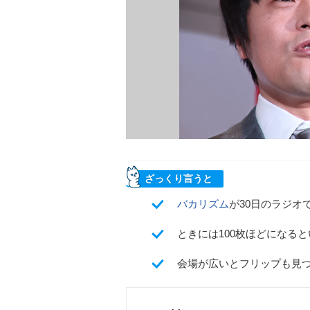
ざっくり言うと
バカリズム
が30日のラジオ
ときには100枚ほどになる
会場が広いとフリップも見