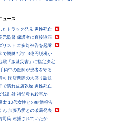
ニュース
したトラック発見 男性死亡
高元監督 保護者に直接謝罪
ダリスト 本多灯被告を起訴
金で競艇? 約1.3億円脱税か
地震「激甚災害」に指定決定
 手術中の医師が患者を守る
寿司 閉店間際の大盛り話題
汗で濡れ皮膚乾燥 男性死亡
で銃乱射 祖父母も殺害か
優太 10代女性との結婚報告
くん 加藤乃愛との破局発表
啓司氏 逮捕されていたか