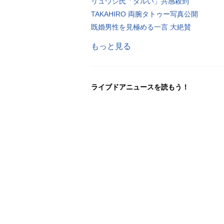
リュウジ氏「ダルい」共感殺到
TAKAHIRO 両腕タトゥー写真公開
既婚男性を見極める一言 大絶賛
もっと見る
ライブドアニュースを読もう！