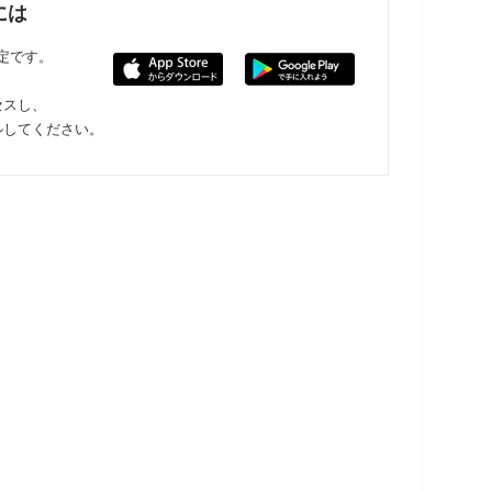
には
限定です。
セスし、
ルしてください。