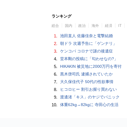
ランキング
総合
国内
政治
海外
経済
IT
1.
池田直人 佐藤佳奈と電撃結婚
2.
朝ドラ 次週予告に「ゲンナリ」
3.
ケンコバ コロナで謎の後遺症
4.
堂本剛の投稿に「匂わせなの?」
5.
HIKAKIN 被災地に2000万円を寄付
6.
黒木啓司氏 逮捕されていたか
7.
大久保佳代子 50代の性欲事情
8.
ヒコロヒー 割引お握り買わない
9.
渡邊渚「キス」のヤジでパニック
10.
体重62kg→82kgに 寺田心の生活