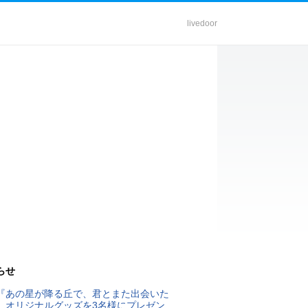
livedoor
らせ
『あの星が降る丘で、君とまた出会いた
』オリジナルグッズを3名様にプレゼン