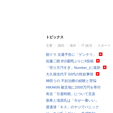
トピックス
主要
国内
海外
IT 経済
スポーツ
朝ドラ 次週予告に「ゲンナリ」
佐藤二朗 約3週間ぶりにX投稿
「売り方汚すぎ」Number_iに落胆
大久保佳代子 50代の性欲事情
神田うの 不妊治療の経験と苦悩
HIKAKIN 被災地に2000万円を寄付
有吉「引退時期」について言及
亜希と清原氏は「今が一番いい」
渡邊渚「キス」のヤジでパニック