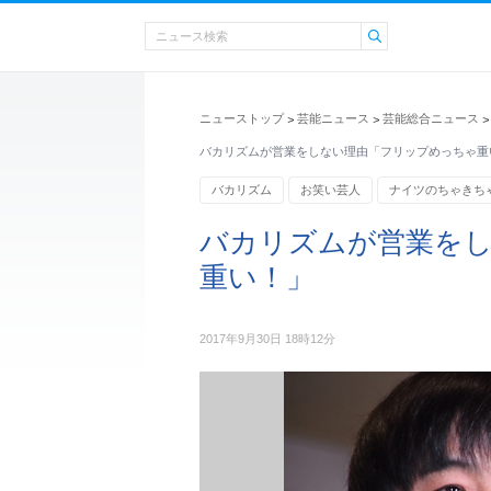
ニューストップ
芸能ニュース
芸能総合ニュース
>
>
>
バカリズムが営業をしない理由「フリップめっちゃ重
バカリズム
お笑い芸人
ナイツのちゃきち
バカリズムが営業を
重い！」
2017年9月30日 18時12分