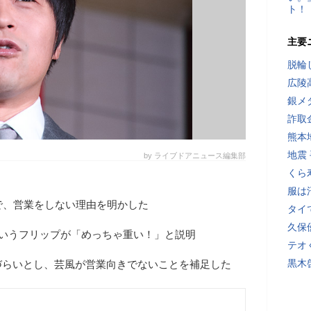
ト！
主要
脱輪
広陵
銀メ
詐取
熊本
地震
by ライブドアニュース編集部
くら
服は
で、営業をしない理由を明かした
タイ
久保
というフリップが「めっちゃ重い！」と説明
テオ
黒木
づらいとし、芸風が営業向きでないことを補足した