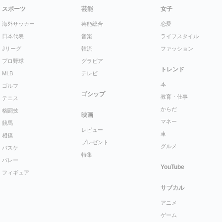
スポーツ
芸能
女子
海外サッカー
芸能総合
恋愛
日本代表
音楽
ライフスタイル
Jリーグ
韓流
ファッション
プロ野球
グラビア
トレンド
MLB
テレビ
本
ゴルフ
ゴシップ
教育・仕事
テニス
からだ
格闘技
映画
マネー
競馬
レビュー
車
相撲
プレゼント
グルメ
バスケ
特集
バレー
YouTube
フィギュア
サブカル
アニメ
ゲーム