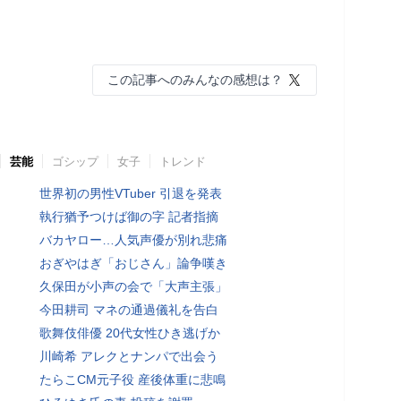
この記事へのみんなの感想は？
芸能
ゴシップ
女子
トレンド
世界初の男性VTuber 引退を発表
執行猶予つけば御の字 記者指摘
バカヤロー…人気声優が別れ悲痛
おぎやはぎ「おじさん」論争嘆き
久保田が小声の会で「大声主張」
今田耕司 マネの通過儀礼を告白
歌舞伎俳優 20代女性ひき逃げか
川崎希 アレクとナンパで出会う
たらこCM元子役 産後体重に悲鳴