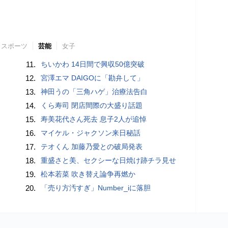
スポーツ
芸能
女子
11.
ちいかわ 14日間で興収50億突破
12.
宮澤エマ DAIGOに「勘弁して」
13.
神田うの「三角ハゲ」治療法告白
14.
くら寿司 閉店間際の大盛り話題
15.
寿美花代さん死去 息子2人が追悼
16.
マイケル・ジャクソン来日秘話
17.
テオくん 加藤乃愛との破局発表
18.
重盛さと美、セクシーな日焼け跡チラ見せ
19.
松本若菜 吹き替え論争再燃か
20.
「売り方汚すぎ」Number_iに落胆