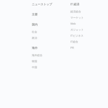
ニューストップ
IT 経済
経済総合
主要
マーケット
Web
国内
ガジェット
社会
ITビジネス
政治
IT総合
海外
PR
海外総合
韓国
中国