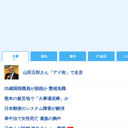
主要
国内
海外
IT 経済
ス
山田五郎さん「アド街」で名言
25歳国税職員が脱税か 懲戒免職
熊本の被災地で「火事場泥棒」か
日本郵便のシステム障害が解消
車中泊で女性死亡 遺族の胸中