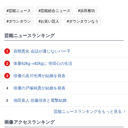
#芸能ニュース
#芸能総合ニュース
#浜田雅功
#ダウンタウン
#お笑い芸人
#ダウンタウンなう
#エンタメ・芸能ニュース
芸能ニュースランキング
容態悪化 会話が通じないパー子
1
体重62kg→82kgに 寺田心の生活
2
俳優の及川光博が結婚を発表
3
俳優の戸塚純貴が結婚を発表
4
池田直人 佐藤佳奈と電撃結婚
5
芸能ニュースランキングをもっと見る
画像アクセスランキング