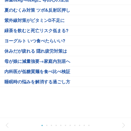
夏のむくみ対策 ツボ&反射区押し
紫外線対策がビタミンD不足に
緑茶を飲むと死亡リスク低まる?
ヨーグルト いつ食べたらいい?
休みだが疲れる 隠れ疲労対策は
母が娘に減量強要→家庭内別居へ
内科医が低糖質麺を食べ比べ検証
睡眠時の悩みを解消する過ごし方