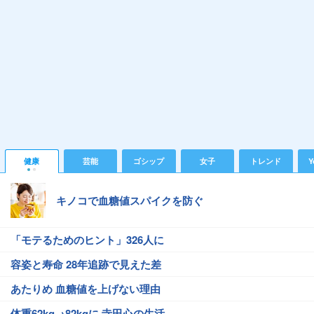
健康
芸能
ゴシップ
女子
トレンド
Y
キノコで血糖値スパイクを防ぐ
「モテるためのヒント」326人に
容姿と寿命 28年追跡で見えた差
あたりめ 血糖値を上げない理由
体重62kg→82kgに 寺田心の生活