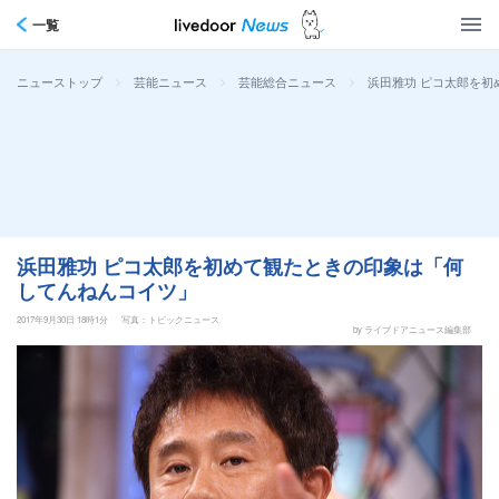
一覧
>
>
>
浜田雅功 ピコ太郎を
ニューストップ
芸能ニュース
芸能総合ニュース
浜田雅功 ピコ太郎を初めて観たときの印象は「何
してんねんコイツ」
2017年9月30日 18時1分
写真：トピックニュース
by ライブドアニュース編集部