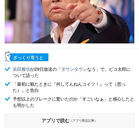
ざっくり言うと
浜田雅功
が29日放送の「
ダウンタウン
なう」で、ピコ太郎に
ついて語った
「最初に観たときに『何してんねんコイツ！』って（思っ
た）」と告白
予想以上のブレークに驚いたのか「すごいなぁ」と感心したと
も明かした
アプリで読む
（アプリ限定記事）