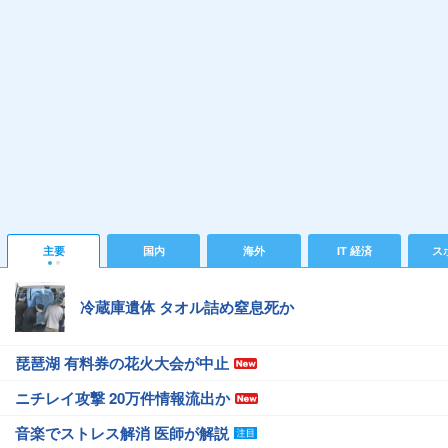
主要
国内
海外
IT 経済
ス
冷蔵庫遺体 タオル詰め窒息死か
琵琶湖 有料券の花火大会が中止
ニチレイ攻撃 20万件情報流出か
音楽でストレス解消 医師が解説