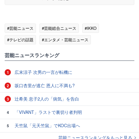
#芸能ニュース
#芸能総合ニュース
#IKKO
#テレビの話題
#エンタメ・芸能ニュース
芸能ニュースランキング
広末涼子 次男の一言が転機に
1
坂口杏里が逃亡 恩人に不満も?
2
辻希美 息子2人の「病気」を告白
3
「VIVANT」ラストで裏切り者判明
4
天竺鼠「元天竺鼠」でKOC出場へ
5
芸能ニュースランキングをもっと見る