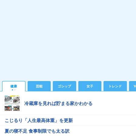
健康
芸能
ゴシップ
女子
トレンド
Y
冷蔵庫を見れば貯まる家かわかる
こじるり「人生最高体重」を更新
夏の寝不足 食事制限でも太る訳