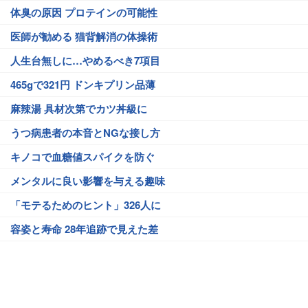
体臭の原因 プロテインの可能性
医師が勧める 猫背解消の体操術
人生台無しに…やめるべき7項目
465gで321円 ドンキプリン品薄
麻辣湯 具材次第でカツ丼級に
うつ病患者の本音とNGな接し方
キノコで血糖値スパイクを防ぐ
メンタルに良い影響を与える趣味
「モテるためのヒント」326人に
容姿と寿命 28年追跡で見えた差