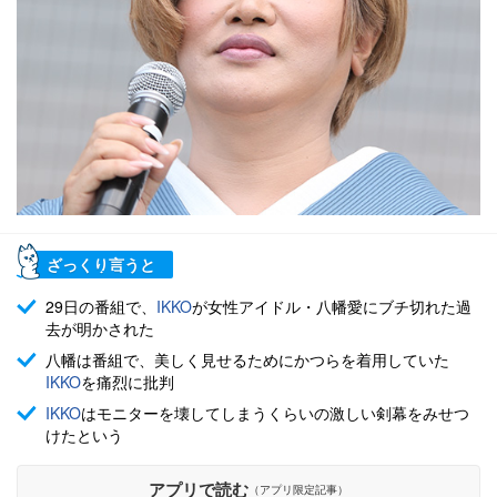
ざっくり言うと
29日の番組で、
IKKO
が女性アイドル・八幡愛にブチ切れた過
去が明かされた
八幡は番組で、美しく見せるためにかつらを着用していた
IKKO
を痛烈に批判
IKKO
はモニターを壊してしまうくらいの激しい剣幕をみせつ
けたという
アプリで読む
（アプリ限定記事）