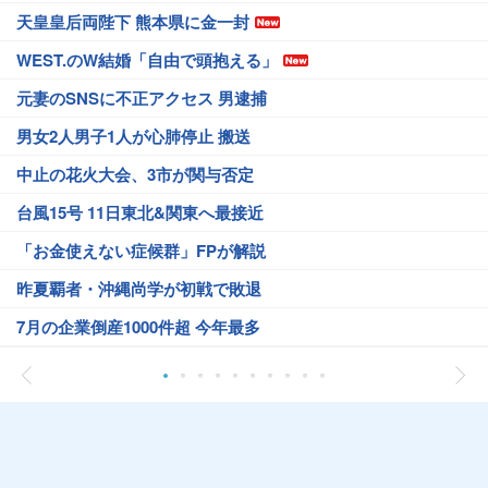
天皇皇后両陛下 熊本県に金一封
WEST.のW結婚「自由で頭抱える」
元妻のSNSに不正アクセス 男逮捕
男女2人男子1人が心肺停止 搬送
中止の花火大会、3市が関与否定
台風15号 11日東北&関東へ最接近
「お金使えない症候群」FPが解説
昨夏覇者・沖縄尚学が初戦で敗退
7月の企業倒産1000件超 今年最多