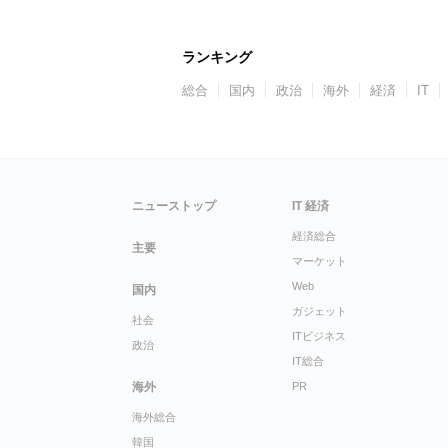
ランキング
総合
国内
政治
海外
経済
IT
ニューストップ
IT 経済
経済総合
主要
マーケット
Web
国内
ガジェット
社会
ITビジネス
政治
IT総合
海外
PR
海外総合
韓国