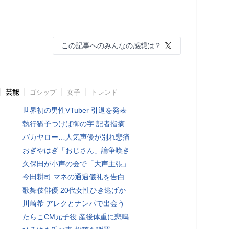
この記事へのみんなの感想は？
芸能
ゴシップ
女子
トレンド
世界初の男性VTuber 引退を発表
執行猶予つけば御の字 記者指摘
バカヤロー…人気声優が別れ悲痛
おぎやはぎ「おじさん」論争嘆き
久保田が小声の会で「大声主張」
今田耕司 マネの通過儀礼を告白
歌舞伎俳優 20代女性ひき逃げか
川崎希 アレクとナンパで出会う
たらこCM元子役 産後体重に悲鳴