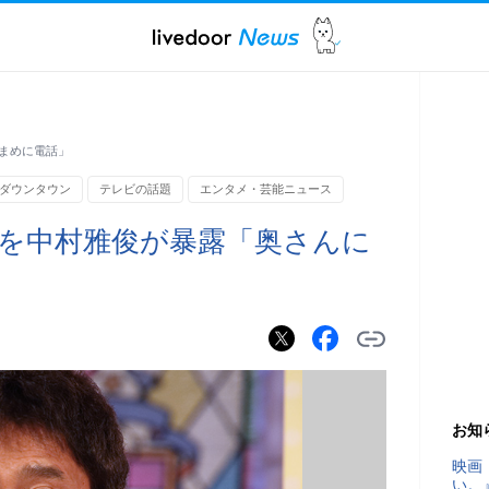
まめに電話」
ダウンタウン
テレビの話題
エンタメ・芸能ニュース
を中村雅俊が暴露「奥さんに
お知
映画
い。