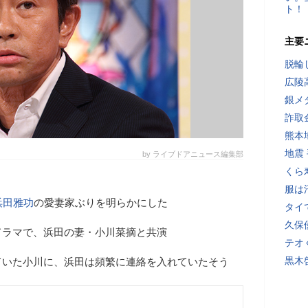
ト！
主要
脱輪
広陵
銀メ
詐取
熊本
地震
by ライブドアニュース編集部
くら
服は
浜田雅功
の愛妻家ぶりを明らかにした
タイ
久保
ドラマで、浜田の妻・小川菜摘と共演
テオ
黒木
ていた小川に、浜田は頻繁に連絡を入れていたそう