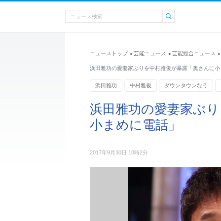
ニューストップ
芸能ニュース
芸能総合ニュース
>
>
>
浜田雅功の愛妻家ぶりを中村雅俊が暴露「奥さんに小
浜田雅功
中村雅俊
ダウンタウンなう
浜田雅功の愛妻家ぶり
小まめに電話」
2017年9月30日 10時2分