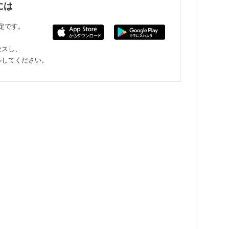
には
限定です。
セスし、
ルしてください。