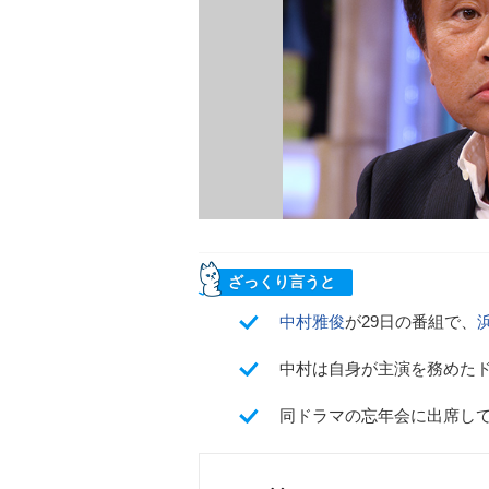
ざっくり言うと
中村雅俊
が29日の番組で、
中村は自身が主演を務めた
同ドラマの忘年会に出席し