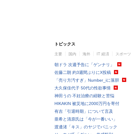
トピックス
主要
国内
海外
IT 経済
スポーツ
朝ドラ 次週予告に「ゲンナリ」
佐藤二朗 約3週間ぶりにX投稿
「売り方汚すぎ」Number_iに落胆
大久保佳代子 50代の性欲事情
神田うの 不妊治療の経験と苦悩
HIKAKIN 被災地に2000万円を寄付
有吉「引退時期」について言及
亜希と清原氏は「今が一番いい」
渡邊渚「キス」のヤジでパニック