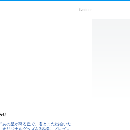
livedoor
らせ
『あの星が降る丘で、君とまた出会いた
』オリジナルグッズを3名様にプレゼン