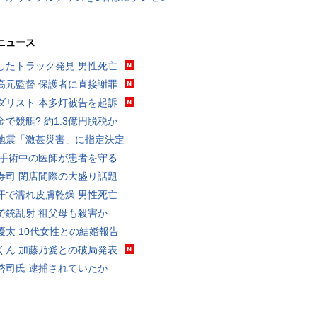
ニュース
したトラック発見 男性死亡
高元監督 保護者に直接謝罪
ダリスト 本多灯被告を起訴
金で競艇? 約1.3億円脱税か
地震「激甚災害」に指定決定
 手術中の医師が患者を守る
寿司 閉店間際の大盛り話題
汗で濡れ皮膚乾燥 男性死亡
で銃乱射 祖父母も殺害か
優太 10代女性との結婚報告
くん 加藤乃愛との破局発表
啓司氏 逮捕されていたか