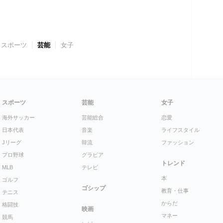
スポーツ
芸能
女子
スポーツ
芸能
女子
海外サッカー
芸能総合
恋愛
日本代表
音楽
ライフスタイル
Jリーグ
韓流
ファッション
プロ野球
グラビア
トレンド
MLB
テレビ
本
ゴルフ
ゴシップ
教育・仕事
テニス
からだ
格闘技
映画
マネー
競馬