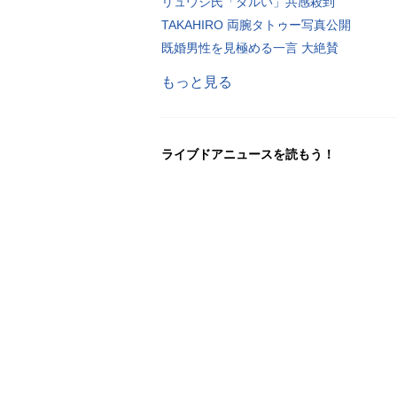
リュウジ氏「ダルい」共感殺到
TAKAHIRO 両腕タトゥー写真公開
既婚男性を見極める一言 大絶賛
もっと見る
ライブドアニュースを読もう！