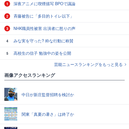
深夜アニメに喫煙描写 BPOで議論
1
斉藤被告に「多目的トイレ以下」
2
NHK職員性被害 出演者に怒りの声
3
みな実を守った? 粋な行動に称賛
4
高校生の信子 勉強中の姿を公開
5
芸能ニュースランキングをもっと見る
画像アクセスランキング
中日が新庄監督招聘を検討か
関東「真夏の暑さ」は終了か