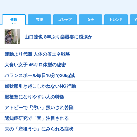
健康
芸能
ゴシップ
女子
トレンド
Y
山口達也 8年ぶり楽器姿に感涙か
運動より代謝 人体の省エネ戦略
大食い女子 46キロ体型の秘密
バランスボール毎日10分で20kg減
躁状態引き起こしかねないNG行動
脳梗塞になりやすい人の特徴
アトピーで「汚い」扱いされ苦悩
認知症研究で「音」注目される
夫の「産後うつ」にみられる症状