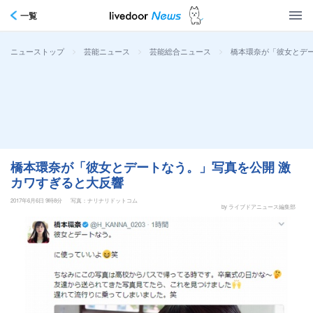
一覧
>
>
>
橋本環奈が「彼女とデ
ニューストップ
芸能ニュース
芸能総合ニュース
橋本環奈が「彼女とデートなう。」写真を公開 激
カワすぎると大反響
2017年6月6日 9時8分
写真：ナリナリドットコム
by ライブドアニュース編集部