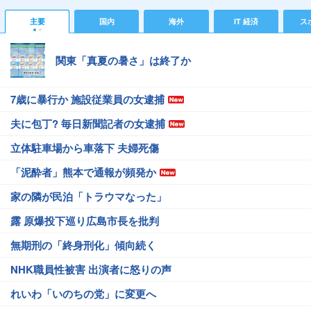
主要
国内
海外
IT 経済
ス
関東「真夏の暑さ」は終了か
7歳に暴行か 施設従業員の女逮捕
夫に包丁? 毎日新聞記者の女逮捕
立体駐車場から車落下 夫婦死傷
「泥酔者」熊本で通報が頻発か
家の隣が民泊「トラウマなった」
露 原爆投下巡り広島市長を批判
無期刑の「終身刑化」傾向続く
NHK職員性被害 出演者に怒りの声
れいわ「いのちの党」に変更へ