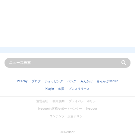
Peachy
ブログ
ショッピング
バンク
みんかぶ
みんかぶChoice
Kstyle
株探
プレスリリース
運営会社
利用規約
プライバシーポリシー
livedoorお客様サポートセンター
livedoor
コンテンツ・広告ポリシー
© livedoor