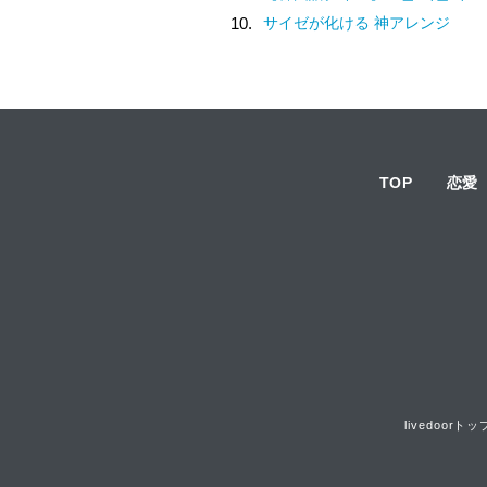
10.
サイゼが化ける 神アレンジ
TOP
恋愛
livedoorトッ