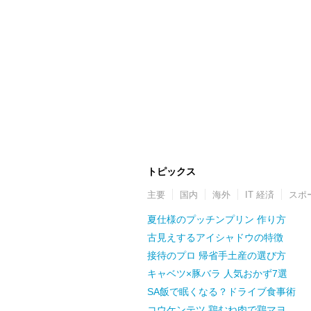
トピックス
主要
国内
海外
IT 経済
スポ
夏仕様のプッチンプリン 作り方
古見えするアイシャドウの特徴
接待のプロ 帰省手土産の選び方
キャベツ×豚バラ 人気おかず7選
SA飯で眠くなる？ドライブ食事術
コウケンテツ 鶏むね肉で鶏マヨ