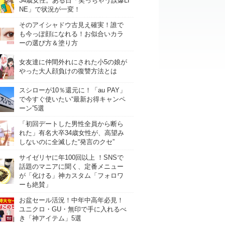
34歳女性。ある日「笑っちゃう誤爆LI
NE」で状況が一変！
そのアイシャドウ古見え確実！誰で
も今っぽ顔になれる！お似合いカラ
ーの選び方＆塗り方
女友達に仲間外れにされた小5の娘が
やった大人顔負けの復讐方法とは
スシローが10％還元に！「au PAY」
で今すぐ使いたい“最新お得キャンペ
ーン”5選
「初回デートした男性全員から断ら
れた」有名大卒34歳女性が、高望み
しないのに全滅した“発言のクセ”
サイゼリヤに年100回以上 ！SNSで
話題のマニアに聞く、定番メニュー
が「化ける」神カスタム「フォロワ
ーも絶賛」
お盆セール活況！中年中高年必見！
ユニクロ・GU・無印で手に入れるべ
き「神アイテム」5選