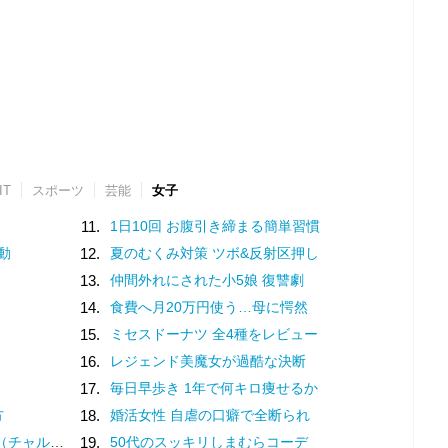
IT
スポーツ
芸能
女子
11.
1日10回 お腹引き締まる簡単習慣
動
12.
夏のむくみ対策 ツボ&反射区押し
13.
仲間外れにされた小5娘 復讐劇
14.
食費へ月20万円使う…母に愕然
15.
ミセスドーナツ 全4種をレビュー
16.
レジェンド美魔女が過酷な決断
17.
毎日早歩き 1年で何キロ痩せるか
方
18.
婚活女性 自虐の口癖で全断られ
？褒め言葉です♡
19.
50代のスッキリしまむらコーデ