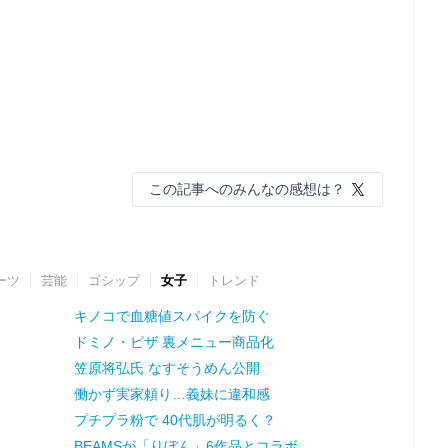
この記事へのみんなの感想は？
ーツ
芸能
ゴシップ
女子
トレンド
キノコで血糖値スパイクを防ぐ
ドミノ・ピザ 裏メニュー商品化
笠原将弘氏 なすそうめん公開
働かず実家頼り…義妹に違和感
プチプラ粉で 40代肌が明るく？
BEAMSが「りぼん」6作品とコラボ