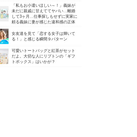
「私もお小遣いほしい～！」義妹が
未だに親戚に甘えててヤバい…離婚
して3ヶ月…仕事探しもせずに実家に
頼る義妹に妻が感じた違和感の正体
女友達を見て「恋する女子は輝いて
る！」と感じる瞬間９パターン
可愛いトートバッグと紅茶がセット
だよ。大切な人にリプトンの「ギフ
トボックス」はいかが？