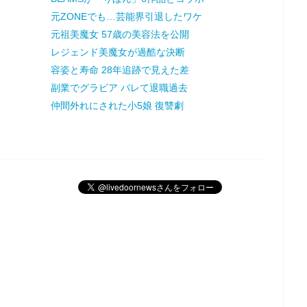
元ZONEでも…芸能界引退したワケ
元祖美魔女 57歳の美容法を公開
レジェンド美魔女が過酷な決断
容姿と寿命 28年追跡で見えた差
副業でグラビア バレて退職過去
仲間外れにされた小5娘 復讐劇