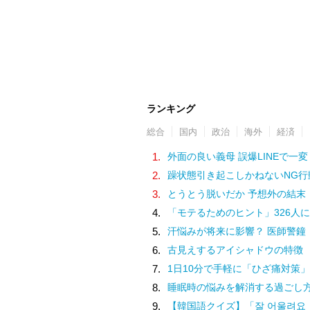
ランキング
総合
国内
政治
海外
経済
1.
外面の良い義母 誤爆LINEで一変
2.
躁状態引き起こしかねないNG行
3.
とうとう脱いだか 予想外の結末
4.
「モテるためのヒント」326人に
5.
汗悩みが将来に影響？ 医師警鐘
6.
古見えするアイシャドウの特徴
7.
1日10分で手軽に「ひざ痛対策」
8.
睡眠時の悩みを解消する過ごし
9.
【韓国語クイズ】「잘 어울려요（チャル オウルリョヨ）」の意味は