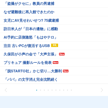
「盗撮がクセに」教員の男逮捕
なぜ避難後に再入館できたのか
女児にAV見せわいせつ? 75歳逮捕
訪日米人が「日本の遺物」に感動
AI予約に店側激怒「もはやテロ」
注目 古いPCが復活するUSB
久保田が小声の会で「大声主張」
プリキュア 撮影ルールを発表
「脱STARTO社」かじ切り…大勝利
「パパ」の文字消え完全沈黙続く