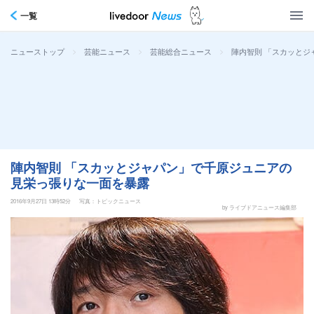
一覧
>
>
>
陣内智則 「スカッと
ニューストップ
芸能ニュース
芸能総合ニュース
陣内智則 「スカッとジャパン」で千原ジュニアの
見栄っ張りな一面を暴露
2016年9月27日 13時52分
写真：トピックニュース
by ライブドアニュース編集部