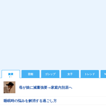
健康
芸能
ゴシップ
女子
トレンド
Y
母が娘に減量強要→家庭内別居へ
睡眠時の悩みを解消する過ごし方