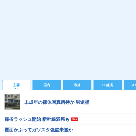
主要
国内
海外
IT 経済
ス
未成年の裸体写真所持か 男逮捕
帰省ラッシュ開始 新幹線満席も
覆面かぶってガソスタ強盗未遂か