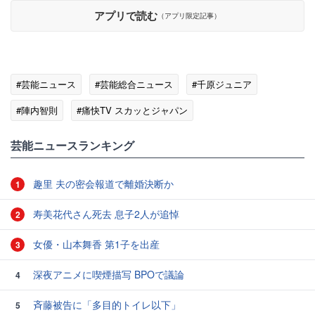
アプリで読む
（アプリ限定記事）
#芸能ニュース
#芸能総合ニュース
#千原ジュニア
#陣内智則
#痛快TV スカッとジャパン
#エンタメ・芸能ニュース
芸能ニュースランキング
趣里 夫の密会報道で離婚決断か
1
寿美花代さん死去 息子2人が追悼
2
女優・山本舞香 第1子を出産
3
深夜アニメに喫煙描写 BPOで議論
4
斉藤被告に「多目的トイレ以下」
5