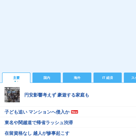
主要
国内
海外
IT 経済
ス
円安影響考えず 豪遊する家庭も
子ども追い マンションへ侵入か
東名や関越道で帰省ラッシュ渋滞
在留資格なし 越人が惨事起こす