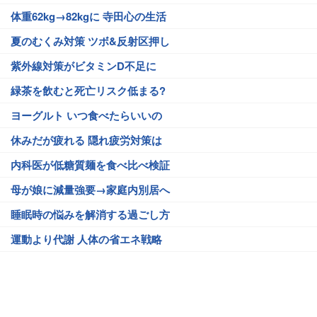
体重62kg→82kgに 寺田心の生活
夏のむくみ対策 ツボ&反射区押し
紫外線対策がビタミンD不足に
緑茶を飲むと死亡リスク低まる?
ヨーグルト いつ食べたらいいの
休みだが疲れる 隠れ疲労対策は
内科医が低糖質麺を食べ比べ検証
母が娘に減量強要→家庭内別居へ
睡眠時の悩みを解消する過ごし方
運動より代謝 人体の省エネ戦略