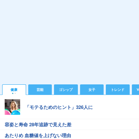
健康
芸能
ゴシップ
女子
トレンド
Y
「モテるためのヒント」326人に
容姿と寿命 28年追跡で見えた差
あたりめ 血糖値を上げない理由