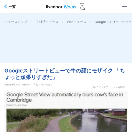
一覧
>
>
>
Googleストリートビ
ニューストップ
IT 経済ニュース
Webニュース
Googleストリートビューで牛の顔にモザイク 「ち
ょっと頑張りすぎた」
2016年9月18日 14時48分
写真：Techinsight
by ライブドアニュース編集部