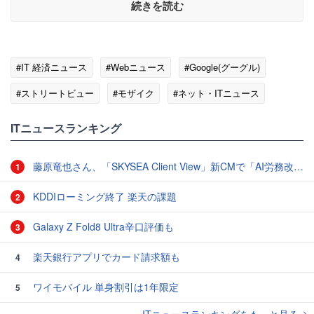
続きを読む
#IT 経済ニュース
#Webニュース
#Google(グーグル)
#ストリートビュー
#モザイク
#ネット・ITニュース
ITニュースランキング
藤原竜也さん、「SKYSEA Client View」新CMで「AI労務改善」をアピール 働き方をAIが分析したら「すぐに休んで」と言われる？
1
KDDIローミング終了 楽天の課題
2
Galaxy Z Fold8 Ultra辛口評価も
3
楽天銀行アプリでカード請求額も
4
ワイモバイル 単身割引は1年限定
5
ITニュースランキングをもっと見る