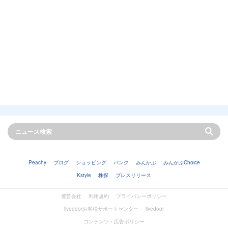
Peachy
ブログ
ショッピング
バンク
みんかぶ
みんかぶChoice
Kstyle
株探
プレスリリース
運営会社
利用規約
プライバシーポリシー
livedoorお客様サポートセンター
livedoor
コンテンツ・広告ポリシー