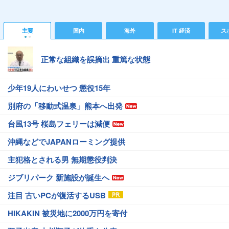
主要
国内
海外
IT 経済
ス
正常な組織を誤摘出 重篤な状態
少年19人にわいせつ 懲役15年
別府の「移動式温泉」熊本へ出発
台風13号 桜島フェリーは減便
沖縄などでJAPANローミング提供
主犯格とされる男 無期懲役判決
ジブリパーク 新施設が誕生へ
注目 古いPCが復活するUSB
HIKAKIN 被災地に2000万円を寄付