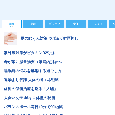
健康
芸能
ゴシップ
女子
トレンド
Y
夏のむくみ対策 ツボ&反射区押し
紫外線対策がビタミンD不足に
母が娘に減量強要→家庭内別居へ
睡眠時の悩みを解消する過ごし方
運動より代謝 人体の省エネ戦略
歯科の保健治療を巡る「大嘘」
大食い女子 46キロ体型の秘密
バランスボール毎日10分で20kg減