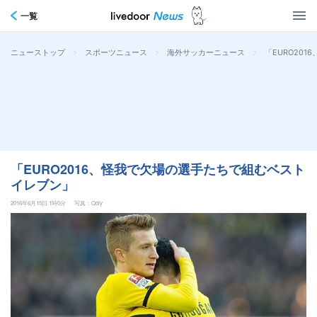
一覧
>
>
>
「EURO20
ニューストップ
スポーツニュース
海外サッカーニュース
「EURO2016、怪我で欠場の選手たちで組むベスト
イレブン」
2016年6月15日 1時0分
写真：Qoly