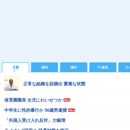
主要
国内
海外
IT 経済
ス
正常な組織を誤摘出 重篤な状態
保育園園長 女児にわいせつか
中学生に性的暴行か 56歳男逮捕
「外国人受け入れ反対」大幅増