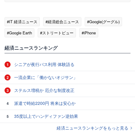
#IT 経済ニュース
#経済総合ニュース
#Google(グーグル)
#Google Earth
#ストリートビュー
#iPhone
#ネット・ITニュース
経済ニュースランキング
シニアが夜行バス利用 体験語る
1
一流企業に「働かないオジサン」
2
ステルス増税か 厄介な制度改正
3
派遣で時給2200円 将来は安心か
4
35度以上でハンディファン逆効果
5
経済ニュースランキングをもっと見る