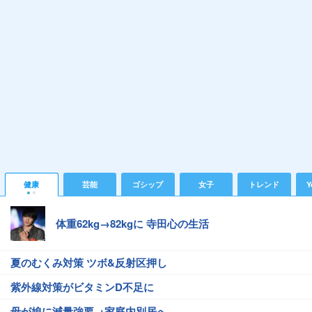
健康
芸能
ゴシップ
女子
トレンド
Y
体重62kg→82kgに 寺田心の生活
夏のむくみ対策 ツボ&反射区押し
紫外線対策がビタミンD不足に
母が娘に減量強要→家庭内別居へ