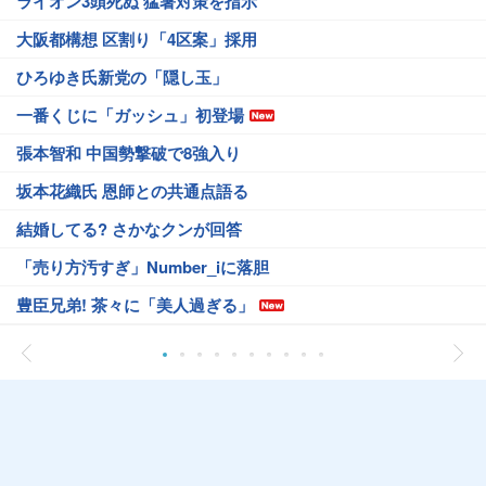
ライオン3頭死ぬ 猛暑対策を指示
大阪都構想 区割り「4区案」採用
ひろゆき氏新党の「隠し玉」
一番くじに「ガッシュ」初登場
張本智和 中国勢撃破で8強入り
坂本花織氏 恩師との共通点語る
結婚してる? さかなクンが回答
「売り方汚すぎ」Number_iに落胆
豊臣兄弟! 茶々に「美人過ぎる」