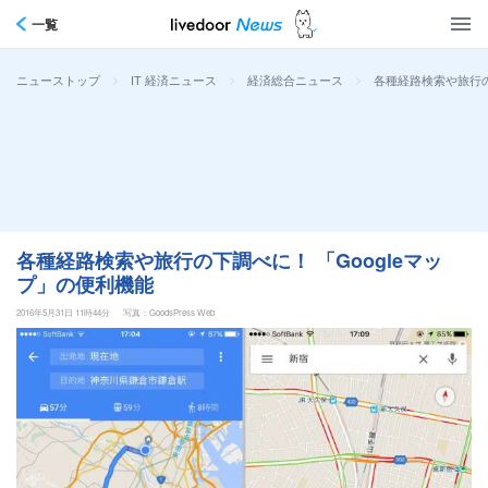
一覧
>
>
>
各種経路検索や旅行の
ニューストップ
IT 経済ニュース
経済総合ニュース
各種経路検索や旅行の下調べに！ 「Googleマッ
プ」の便利機能
2016年5月31日 11時44分
写真：GoodsPress Web