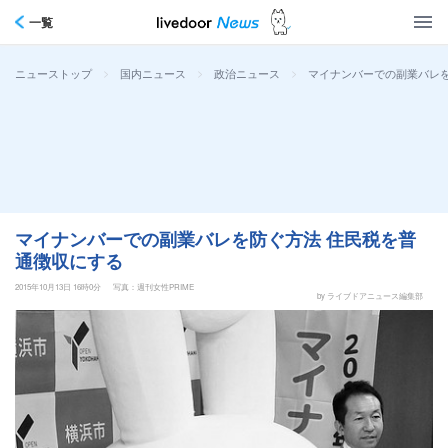
一覧
>
>
>
マイナンバーでの副業バレを
ニューストップ
国内ニュース
政治ニュース
マイナンバーでの副業バレを防ぐ方法 住民税を普
通徴収にする
2015年10月13日 16時0分
写真：週刊女性PRIME
by ライブドアニュース編集部