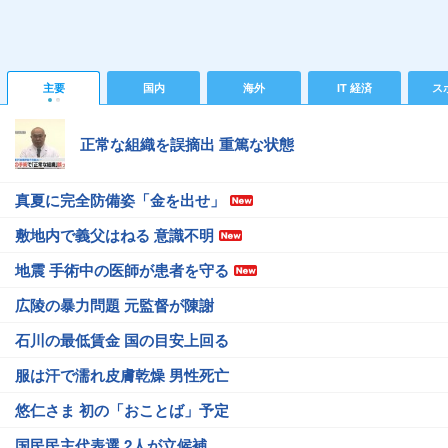
主要
国内
海外
IT 経済
ス
正常な組織を誤摘出 重篤な状態
真夏に完全防備姿「金を出せ」
敷地内で義父はねる 意識不明
地震 手術中の医師が患者を守る
広陵の暴力問題 元監督が陳謝
石川の最低賃金 国の目安上回る
服は汗で濡れ皮膚乾燥 男性死亡
悠仁さま 初の「おことば」予定
国民民主代表選 2人が立候補