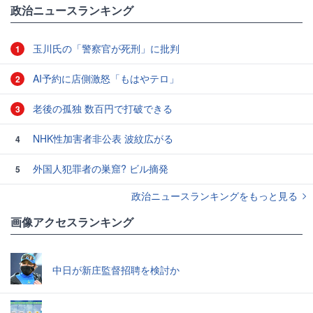
政治ニュースランキング
玉川氏の「警察官が死刑」に批判
1
AI予約に店側激怒「もはやテロ」
2
老後の孤独 数百円で打破できる
3
NHK性加害者非公表 波紋広がる
4
外国人犯罪者の巣窟? ビル摘発
5
政治ニュースランキングをもっと見る
画像アクセスランキング
中日が新庄監督招聘を検討か