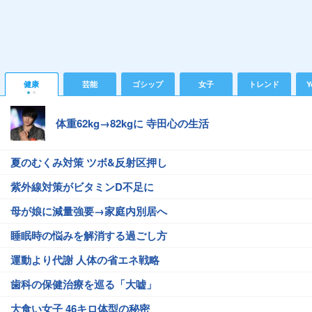
健康
芸能
ゴシップ
女子
トレンド
Y
体重62kg→82kgに 寺田心の生活
夏のむくみ対策 ツボ&反射区押し
紫外線対策がビタミンD不足に
母が娘に減量強要→家庭内別居へ
睡眠時の悩みを解消する過ごし方
運動より代謝 人体の省エネ戦略
歯科の保健治療を巡る「大嘘」
大食い女子 46キロ体型の秘密