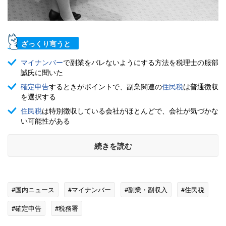
ざっくり言うと
マイナンバー
で副業をバレないようにする方法を税理士の服部
誠氏に聞いた
確定申告
するときがポイントで、副業関連の
住民税
は普通徴収
を選択する
住民税
は特別徴収している会社がほとんどで、会社が気づかな
い可能性がある
続きを読む
#国内ニュース
#マイナンバー
#副業・副収入
#住民税
#確定申告
#税務署