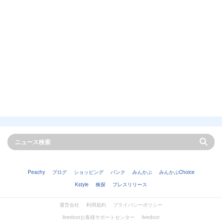
Peachy
ブログ
ショッピング
バンク
みんかぶ
みんかぶChoice
Kstyle
株探
プレスリリース
運営会社
利用規約
プライバシーポリシー
livedoorお客様サポートセンター
livedoor