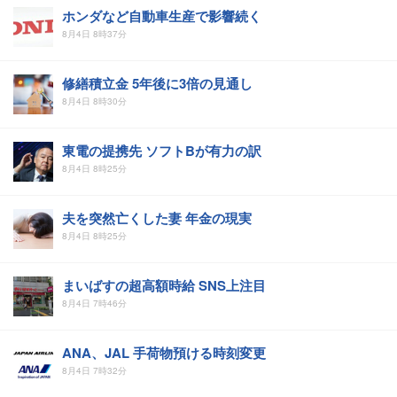
ホンダなど自動車生産で影響続く
8月4日 8時37分
修繕積立金 5年後に3倍の見通し
8月4日 8時30分
東電の提携先 ソフトBが有力の訳
8月4日 8時25分
夫を突然亡くした妻 年金の現実
8月4日 8時25分
まいばすの超高額時給 SNS上注目
8月4日 7時46分
ANA、JAL 手荷物預ける時刻変更
8月4日 7時32分