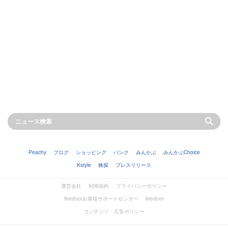
Peachy
ブログ
ショッピング
バンク
みんかぶ
みんかぶChoice
Kstyle
株探
プレスリリース
運営会社
利用規約
プライバシーポリシー
livedoorお客様サポートセンター
livedoor
コンテンツ・広告ポリシー