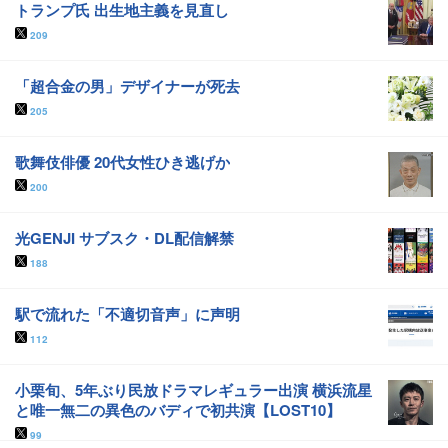
トランプ氏 出生地主義を見直し
209
「超合金の男」デザイナーが死去
205
歌舞伎俳優 20代女性ひき逃げか
200
光GENJI サブスク・DL配信解禁
188
駅で流れた「不適切音声」に声明
112
小栗旬、5年ぶり民放ドラマレギュラー出演 横浜流星
と唯一無二の異色のバディで初共演【LOST10】
99