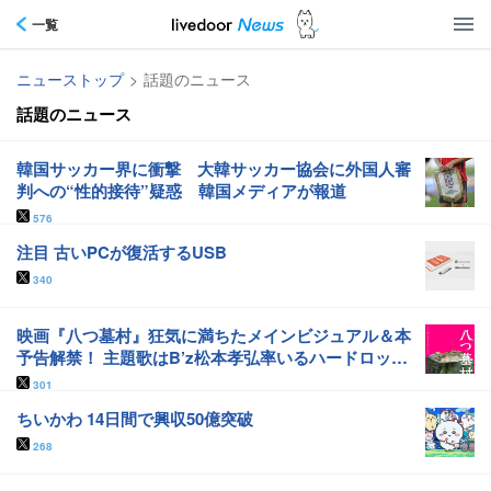
一覧
ニューストップ
>
話題のニュース
話題のニュース
韓国サッカー界に衝撃 大韓サッカー協会に外国人審
判への“性的接待”疑惑 韓国メディアが報道
576
注目 古いPCが復活するUSB
340
映画『八つ墓村』狂気に満ちたメインビジュアル＆本
予告解禁！ 主題歌はB’z松本孝弘率いるハードロッ
ク・バンド“TMG（Tak Matsumoto Group）”が担当
301
ちいかわ 14日間で興収50億突破
268