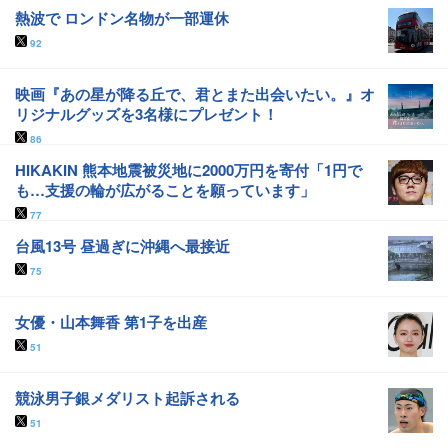
熱波で ロンドン名物が一部運休
92
映画『あの星が降る丘で、君とまた出会いたい。』オ
リジナルグッズを3名様にプレゼント！
86
HIKAKIN 熊本地震被災地に2000万円を寄付「1円で
も…支援の輪が広がることを願っています」
77
台風13号 昼過ぎに沖縄へ最接近
75
女優・山本舞香 第1子を出産
51
競泳男子銀メダリスト起訴される
51