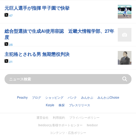
元巨人選手が指揮 甲子園で快挙
47
総合型選抜で生成AI使用容認 近畿大情報学部、27年
度
25
主犯格とされる男 無期懲役判決
21
Peachy
ブログ
ショッピング
バンク
みんかぶ
みんかぶChoice
Kstyle
株探
プレスリリース
運営会社
利用規約
プライバシーポリシー
livedoorお客様サポートセンター
livedoor
コンテンツ・広告ポリシー