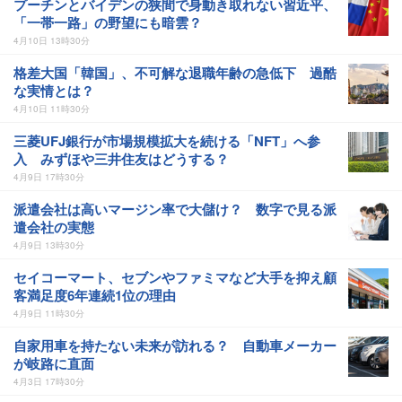
プーチンとバイデンの狭間で身動き取れない習近平、
「一帯一路」の野望にも暗雲？
4月10日 13時30分
格差大国「韓国」、不可解な退職年齢の急低下 過酷
な実情とは？
4月10日 11時30分
三菱UFJ銀行が市場規模拡大を続ける「NFT」へ参
入 みずほや三井住友はどうする？
4月9日 17時30分
派遣会社は高いマージン率で大儲け？ 数字で見る派
遣会社の実態
4月9日 13時30分
セイコーマート、セブンやファミマなど大手を抑え顧
客満足度6年連続1位の理由
4月9日 11時30分
自家用車を持たない未来が訪れる？ 自動車メーカー
が岐路に直面
4月3日 17時30分