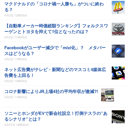
マクドナルドの「コロナ禍一人勝ち」がついに終わ
る？
4月3日 12時30分
【自動車メーカー時価総額ランキング】フォルクスワ
ーゲンとトヨタを抑えて1位となったのは？
4月3日 11時30分
Facebookがユーザー減少で「mixi化」？ メタバー
スはどうなる？
4月2日 17時30分
ネット広告費がテレビ・新聞などのマスコミ4媒体広
告費を上回る！
4月2日 13時30分
コロナ影響によりJR上場4社の平均年収が激減?!
4月2日 11時30分
ソニーとホンダがEVで新会社設立！打倒テスラの”あ
るシナリオ”とは？
3月27日 18時30分