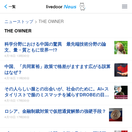
一覧
ニューストップ
>
THE OWNER
THE OWNER
科学分野における中国の驚異 最先端技術分野の論
文、量・質ともに世界一!?
4月16日 13時30分
中国、「共同富裕」政策で格差がますます広がる誤算
はなぜ？
4月16日 11時30分
その人らしい服との出会いが、社会のために。AI×ス
タイリストで服のミスマッチを減らすDROBEの目指
すサステナブル
4月15日 17時30分
ロシア、金融制裁対策で仮想通貨解禁の強硬手段？
4月10日 17時30分