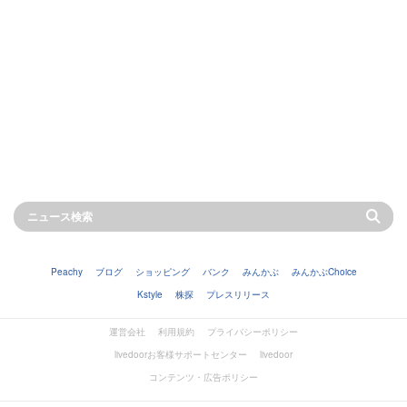
Peachy
ブログ
ショッピング
バンク
みんかぶ
みんかぶChoice
Kstyle
株探
プレスリリース
運営会社
利用規約
プライバシーポリシー
livedoorお客様サポートセンター
livedoor
コンテンツ・広告ポリシー