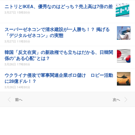
ニトリとIKEA、優秀なのはどっち？売上高は7倍の差
3月27日 15時30分
スーパーゼネコンで清水建設が一人勝ち！？ 掲げる
「デジタルゼネコン」の実態
3月27日 11時30分
韓国「反文在寅」の新政権でも立ちはだかる、日韓関
係の”ある心配”とは？
3月26日 17時30分
ウクライナ侵攻で軍事関連企業ボロ儲け ロビー活動
に28億ドル！？
3月26日 14時30分
前へ
次へ