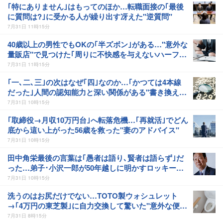
｢特にありません｣はもってのほか…転職面接の｢最後
に質問は?｣に受かる人が繰り出す冴えた"逆質問"
7月31日 11時15分
40歳以上の男性でもOKの｢半ズボン｣がある…"意外な
量販店"で見つけた｢周りに不快感を与えないハーフパ
ンツ｣
7月31日 11時15分
｢一､二､三｣の次はなぜ｢四｣なのか…｢かつては4本線
だった｣人間の認知能力と深い関係がある"書き換えの
歴史"
7月31日 10時15分
｢取締役→月収10万円台｣へ転落危機…｢再就活｣でどん
底から這い上がった56歳を救った"妻のアドバイス"
7月31日 10時15分
田中角栄最後の言葉は｢愚者は語り､賢者は語らず｣だ
った…弟子･小沢一郎が50年越しに明かすロッキード
事件の謎
7月31日 10時15分
洗うのはお尻だけでない…TOTO製ウォシュレット
→｢4万円の東芝製｣に自力交換して驚いた"意外な便利
機能"
7月31日 8時15分