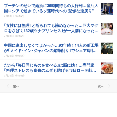
プーチンのせいで給油に39時間待ちの大行列…産油大
国ロシアで起きているソ連時代への"悲惨な逆戻り"
7月31日 8時15分
｢女性には無理｣と断られても諦めなかった…巨大マグ
ロをさばく｢32歳ツナプリンセス｣が一人前になった瞬
間
7月31日 8時15分
中国に進出しなくてよかった…93年続く14人の町工場
が｢メイド･イン･ジャパンの鉛筆削り｣でシェア8割の
ワケ
7月31日 7時15分
だから｢毎日同じものを食べる｣は脳に効く…専門家
｢料理ストレスも食費のムダも防げる"3日ローテ献
立"｣
7月31日 7時15分
前へ
次へ