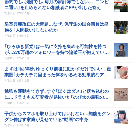
節約でも､我慢でも､毎月の家計簿でもない…｢コンビ
ニ通い｣を止められない相談者にFPが出した答え
7月31日 17時15分
皇室典範改正の大問題…なぜ､保守派の国会議員は皇
族を｢人間扱い｣しないのか
7月31日 17時15分
｢ひろゆき新党｣は一気に支持を集める可能性を持つ
が…270万超のフォロワーを持つ論破王が抱えてい
る"危うさ"
7月31日 17時15分
まずは1回30秒､ゆっくり前後に動かすだけでいい…産
業医｢カチカチに固まった体をゆるめる効果的なアイ
テム｣
7月31日 13時15分
勉強も運動もできず､すぐ｢ぼくはダメ｣と落ち込むの
に…ドラえもん研究者が見抜いた｢のび太の最強の資
質｣
7月31日 11時15分
子供からスマホを取り上げてはいけない…知能をグン
グン伸ばす家庭が見せている"動画"の中身
7月31日 11時15分