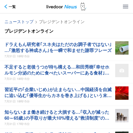
一覧
ニューストップ
>
プレジデントオンライン
プレジデントオンライン
ドラえもん研究者｢スネ夫はただのお調子者ではない｣
…｢激怒する神成さん｣を一瞬で和ませた謝罪フレーズ
7月31日 18時15分
不足すると老後うつが待ち構える…和田秀樹｢幸せホ
ルモン分泌のために食べたいスーパーにある食材｣
【2026年6月BEST】
7月31日 18時15分
習近平の｢企業いじめ｣が止まらない…中国経済を自滅
に追い込む｢優等生からカネを巻き上げる｣という末期
症状
7月31日 18時15分
知らないまま働き続けると大損する…｢収入が減った
60～65歳｣の手取りが最大10%増える"救済制度"の名
前
7月31日 17時15分