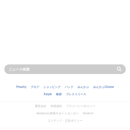
Peachy
ブログ
ショッピング
バンク
みんかぶ
みんかぶChoice
Kstyle
株探
プレスリリース
運営会社
利用規約
プライバシーポリシー
livedoorお客様サポートセンター
livedoor
コンテンツ・広告ポリシー