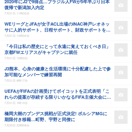
2020年にJ2で9得点…ブラジル人FWが5年半ぶり日本
復帰で新潟加入内定
7月31日 11時30分
WEリーグとJFAが女子ACL出場のINAC神戸レオネッ
サに人的サポート、日程サポート、財政サポートを実
施へ
7月31日 10時34分
「今日は私の歴史にとって永遠に覚えておくべき日」
京都FWエリアスがキャプテンに就任
7月31日 10時3分
J3熊本、心身の健康と生活環境に十分配慮した上で参
加可能なメンバーで練習再開
7月31日 9時17分
UEFAがFIFAの計画受けてボイコットを正式表明「こ
れらの提案が存続する限りいかなるFIFA主催大会にも
参加しない」
7月31日 1時13分
橋岡大樹のブンデス挑戦が正式決定! ボルシアMGに
期限付き移籍…町野、宇野と同僚に
7月30日 23時58分