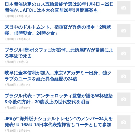
日本開催決定のロス五輪最終予選は28年1月4日～22日
開催か…AFCには本大会直前28年3月開幕案も
7月30日 21時50分
来日中のドルトムント、指揮官が異例の指令「2時就
寝、13時朝食、24時夕食」
7月30日 21時45分
ブラジル1部ボタフォゴが追悼…元所属FWが暴風によ
る事故で死去
7月30日 21時9分
岐阜に金本信利が加入…東京Vアカデミー出身、独ク
ラブのユースを経た異色経歴の24歳
7月30日 19時31分
ブラジル代表・アンチェロッティ監督が語るW杯総括
&今後の方針…30歳以上の世代交代を明言
7月30日 17時55分
JFAが“海外版ナショナルトレセン”のメンバー34人を
発表! U-16&U-15日本代表指揮官もコーチとして参加
7月30日 16時54分