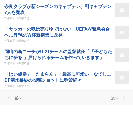
奈良クラブが新シーズンのキャプテン、副キャプテン
7人を発表
7月30日 16時23分
「サッカーの魂は売り物ではない」UEFAが緊急会合
へ…FIFAのW杯新構想に反発
7月30日 15時59分
岡山の新コーチがU-21チームの監督就任「『子どもた
ちに夢を!』届けられるチームを作っていきます」
7月30日 14時57分
「はい優勝」「たまらん」「最高に可愛い」なでしこ
DF清水梨紗の投稿ショットに称賛続々
7月30日 14時4分
前へ
次へ