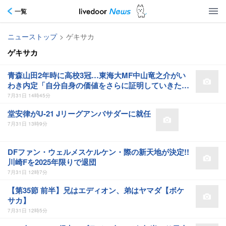
一覧
ニューストップ
>
ゲキサカ
ゲキサカ
青森山田2年時に高校3冠…東海大MF中山竜之介がい
わき内定「自分自身の価値をさらに証明していきた
い」
7月31日 14時45分
堂安律がU-21 Jリーグアンバサダーに就任
7月31日 13時9分
DFファン・ウェルメスケルケン・際の新天地が決定!!
川崎Fを2025年限りで退団
7月31日 12時7分
【第35節 前半】兄はエディオン、弟はヤマダ【ボケ
サカ】
7月31日 12時5分