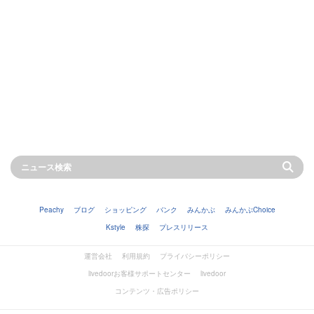
Peachy
ブログ
ショッピング
バンク
みんかぶ
みんかぶChoice
Kstyle
株探
プレスリリース
運営会社
利用規約
プライバシーポリシー
livedoorお客様サポートセンター
livedoor
コンテンツ・広告ポリシー