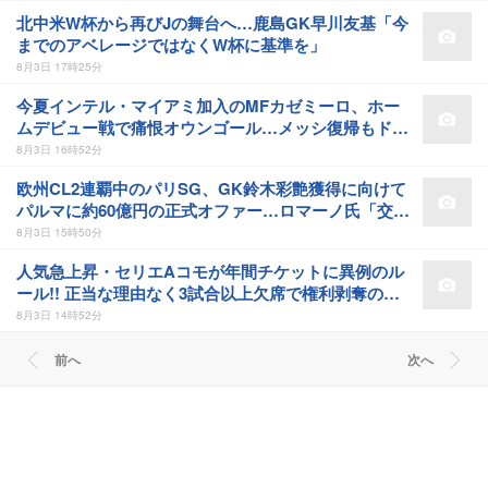
北中米W杯から再びJの舞台へ…鹿島GK早川友基「今
までのアベレージではなくW杯に基準を」
8月3日 17時25分
今夏インテル・マイアミ加入のMFカゼミーロ、ホー
ムデビュー戦で痛恨オウンゴール…メッシ復帰もドロ
ー
8月3日 16時52分
欧州CL2連覇中のパリSG、GK鈴木彩艶獲得に向けて
パルマに約60億円の正式オファー…ロマーノ氏「交渉
成立間近」
8月3日 15時50分
人気急上昇・セリエAコモが年間チケットに異例のル
ール!! 正当な理由なく3試合以上欠席で権利剥奪の可
能性
8月3日 14時52分
前へ
次へ