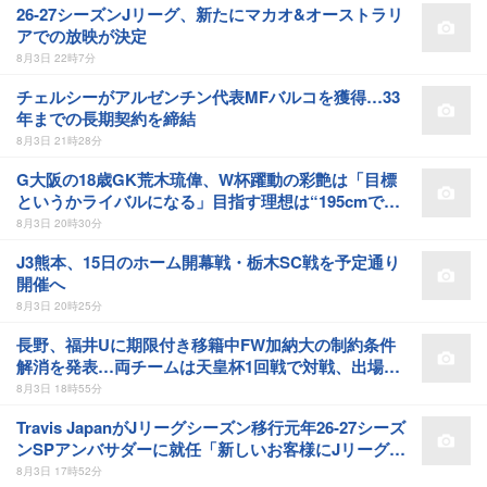
26-27シーズンJリーグ、新たにマカオ&オーストラリ
アでの放映が決定
8月3日 22時7分
チェルシーがアルゼンチン代表MFバルコを獲得…33
年までの長期契約を締結
8月3日 21時28分
G大阪の18歳GK荒木琉偉、W杯躍動の彩艶は「目標
というかライバルになる」目指す理想は“195cmで動
けるGK”
8月3日 20時30分
J3熊本、15日のホーム開幕戦・栃木SC戦を予定通り
開催へ
8月3日 20時25分
長野、福井Uに期限付き移籍中FW加納大の制約条件
解消を発表…両チームは天皇杯1回戦で対戦、出場可
能に
8月3日 18時55分
Travis JapanがJリーグシーズン移行元年26-27シーズ
ンSPアンバサダーに就任「新しいお客様にJリーグ
を」
8月3日 17時52分