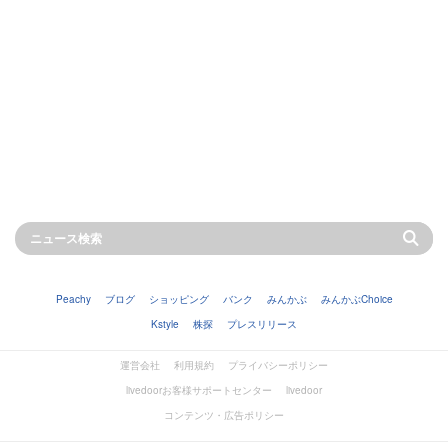
Peachy
ブログ
ショッピング
バンク
みんかぶ
みんかぶChoice
Kstyle
株探
プレスリリース
運営会社
利用規約
プライバシーポリシー
livedoorお客様サポートセンター
livedoor
コンテンツ・広告ポリシー