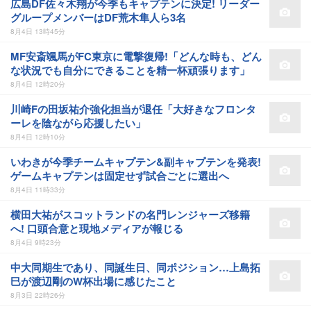
広島DF佐々木翔が今季もキャプテンに決定! リーダー
グループメンバーはDF荒木隼人ら3名
8月4日 13時45分
MF安斎颯馬がFC東京に電撃復帰!「どんな時も、どん
な状況でも自分にできることを精一杯頑張ります」
8月4日 12時20分
川崎Fの田坂祐介強化担当が退任「大好きなフロンタ
ーレを陰ながら応援したい」
8月4日 12時10分
いわきが今季チームキャプテン&副キャプテンを発表!
ゲームキャプテンは固定せず試合ごとに選出へ
8月4日 11時33分
横田大祐がスコットランドの名門レンジャーズ移籍
へ! 口頭合意と現地メディアが報じる
8月4日 9時23分
中大同期生であり、同誕生日、同ポジション…上島拓
巳が渡辺剛のW杯出場に感じたこと
8月3日 22時26分