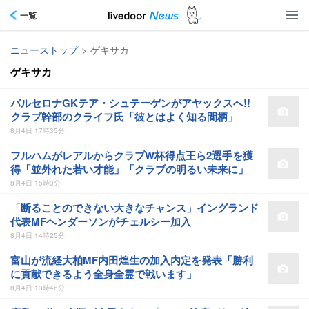
一覧
ニューストップ
>
ゲキサカ
ゲキサカ
バルセロナGKテア・シュテーゲンがアヤックスへ!!
クラブ幹部のクライフ氏「彼とはよく知る間柄」
8月4日 17時35分
フルハムがレアルからクラブW杯得点王ら2選手を獲
得「並外れた若い才能」「クラブの明るい未来に」
8月4日 15時3分
「断ることのできない大きなチャンス」イングランド
代表MFヘンダーソンがチェルシー加入
8月4日 14時25分
富山が流経大柏MF内田煌生の加入内定を発表「勝利
に貢献できるよう全身全霊で戦います」
8月4日 13時46分