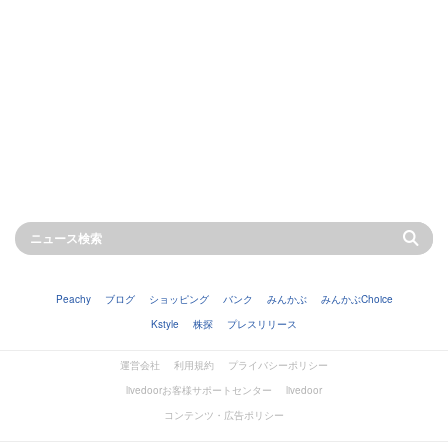
Peachy
ブログ
ショッピング
バンク
みんかぶ
みんかぶChoice
Kstyle
株探
プレスリリース
運営会社
利用規約
プライバシーポリシー
livedoorお客様サポートセンター
livedoor
コンテンツ・広告ポリシー