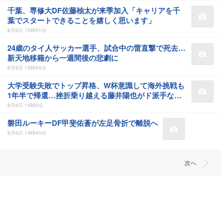
千葉、専修大DF佐藤柚太が来季加入「キャリアを千
葉でスタートできることを嬉しく思います」
8月6日 15時51分
24歳のタイ人サッカー選手、試合中の雷直撃で死去…
新天地移籍から一週間後の悲劇に
8月6日 15時34分
大学受験失敗でトップ昇格、W杯意識して海外挑戦も
1年半で帰還…挫折乗り越える藤井陽也がド派手なチ
ームに変貌した名古屋を守備で支える
8月6日 15時0分
磐田ルーキーDF甲斐佑蒼が左足骨折で離脱へ
8月6日 14時40分
次へ