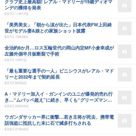
クラブ史上最高額! レアル・マドリーが19歳ディオマ
ンデの獲得を発表
8月7日 11時17分
「美男美女」「朝から涙が出た」日本代表FW上田綺
世がモデル妻&娘との家族ショット披露
8月7日 10時38分
全治約6か月…ロス五輪世代の岡山内定MF小倉幸成が
左膝外側半月板断裂で手術
8月7日 10時7分
「最も重要な選手の一人」ビニシウスがレアル・マド
リーと2032年まで契約延長
8月7日 8時56分
A・マドリー加入イ・ガンインのユニが爆発的売れ行
き…“ムバッペ超え”に続き、早くも“グリーズマン超
え”達成か
8月6日 22時35分
ウガンダサッカー界に衝撃…若き主将が死去、携帯電
話強盗に抵抗した末に石で滅多打ちされる
8月6日 21時43分