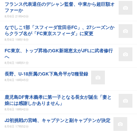
フランス代表退任のデシャン監督、中東から超巨額オ
ファーか
8月6日 21時43分
なでしこ1部「スフィーダ世田谷FC」、27シーズンか
らクラブ名が「FC東京スフィーダ」に変更
8月6日 19時16分
FC東京、トップ昇格のGK新堀恵太がJFLに武者修行
へ
8月6日 18時51分
長野、U-18所属のGK下鳥舟平が2種登録
8月6日 18時45分
鹿児島DF青木義孝に第一子となる長女が誕生「妻と
娘には感謝しかありません」
8月6日 18時42分
J2初挑戦の宮崎、キャプテンと副キャプテンが決定
8月6日 17時52分