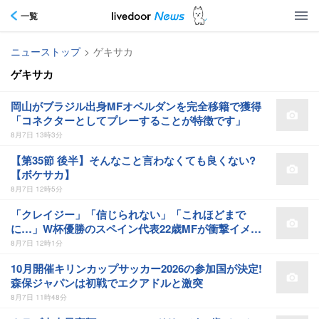
一覧
ニューストップ
>
ゲキサカ
ゲキサカ
岡山がブラジル出身MFオベルダンを完全移籍で獲得
「コネクターとしてプレーすることが特徴です」
8月7日 13時3分
【第35節 後半】そんなこと言わなくても良くない?
【ボケサカ】
8月7日 12時5分
「クレイジー」「信じられない」「これほどまで
に…」W杯優勝のスペイン代表22歳MFが衝撃イメチ
ェン
8月7日 12時1分
10月開催キリンカップサッカー2026の参加国が決定!
森保ジャパンは初戦でエクアドルと激突
8月7日 11時48分