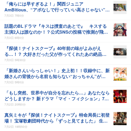
「俺らには早すぎるよ！」関西ジュニア
AmBitious、“アポなしで行っていい高さじゃない”ス
テーキの名店でビビりまくり
7月3日 7時0分
話題のBLドラマ『キスは捜査のあとで』 キスする
主演2人は誰なのか！？公式SNSの投稿で推測が飛び
交う！！「かなり絞られる」「なまはげヤバい！」
7月3日 6時0分
『探偵！ナイトスクープ』40年前の味がよみがえ
る…！？ 大好きだった父が作ってくれたあの絶品の
餅をもう一度食べたい！
7月3日 5時30分
「新婚さんいらっしゃい！」史上初！！収録中に、新
婚さんの背後から名前も知らない“おっちゃん”が…
7月3日 5時0分
「もし突然、世界中が自分を忘れたら…」あなたなら
どうしますか？ 新ドラマ「マイ・フィクション」7月
5日(日)スタート！
7月2日 20時0分
真矢ミキが『探偵！ナイトスクープ』特命局長に初登
場！ 宝塚歌劇団時代から「ずっと見てました」 生で
見る探偵たちに放った一言とは！？
7月2日 18時50分