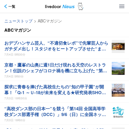
一覧
ニューストップ
>
ABCマガジン
ABCマガジン
おデブハンサム芸人、“不適切食レポ”で先輩芸人から
ガチダメ出し！スタジオをヒートアップさせた“まさ
かの一言”
7月4日 5時30分
京都・鷹峯の山奥に週1日だけ現れる天空のレストラ
ン！伝説のシェフがコロナ禍を機に立ち上げた “第二
のステージ”
7月4日 5時0分
探求に青春を捧げた高校生たちの“知の甲子園”が開
幕！「Q-1 ～Ｕ-18が未来を変える★研究発表SHOW
～ 2026年大会」7/18の決勝に臨む３チームが決定！
7月3日 18時30分
“高校ダンス部の日本一”を競う「第14回 全国高等学
校ダンス部選手権（DCC）」9/6（日）に全国ネット
放送決定！
7月3日 18時0分