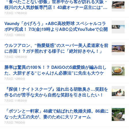
「食べたことない炒飯」世界中から客が訪れる大阪・
桜川の大人気炒飯専門店！ 43歳オーナー店主には“も
うひとつの顔”が…
7月3日 17時30分
Vaundy「かげろう」×ABC高校野球 スペシャルコラ
ボPV完成！ 7/3(金)19時よりABC公式YouTubeで公開
7月3日 13時0分
ウルフアロン、“熱愛疑惑”のスーパー美人柔道家を前
に赤面！？ガチ照れする様子に「絶対好きやん！」
7月3日 12時30分
勝率は驚異の100％！？ DAIGOの5歳愛娘が編み出し
た、大胆すぎる“じゃんけん必勝法”に先生も大ウケ
7月3日 12時0分
『探偵！ナイトスクープ』溢れ出る胡散臭さ…笑顔を
作るのが苦手な夫から自然な笑顔を引き出したい！
7月3日 11時30分
「ポツンと一軒家」48歳で結ばれた晩婚夫婦。86歳に
なった大工の夫が、妻のために大リフォーム
7月3日 7時30分