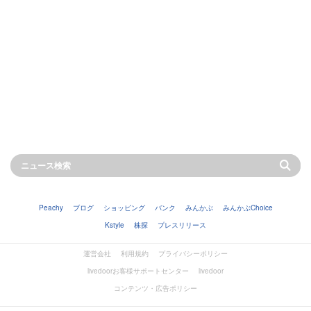
Peachy
ブログ
ショッピング
バンク
みんかぶ
みんかぶChoice
Kstyle
株探
プレスリリース
運営会社
利用規約
プライバシーポリシー
livedoorお客様サポートセンター
livedoor
コンテンツ・広告ポリシー