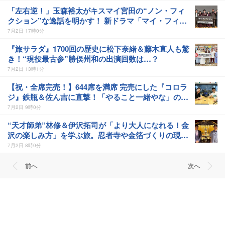
「左右逆！」玉森裕太がキスマイ宮田の“ノン・フィ
クション”な逸話を明かす！ 新ドラマ「マイ・フィク
ション」制作発表会見
7月2日 17時0分
『旅サラダ』1700回の歴史に松下奈緒＆藤木直人も驚
き！“現役最古参”勝俣州和の出演回数は…？
7月2日 13時1分
【祝・全席完売！】644席を満席 完売にした『コロラ
ジ』鉄瓶＆佐ん吉に直撃！「やること一緒やな」の裏
話からイベントの覚悟まで
7月2日 9時0分
“天才師弟”林修＆伊沢拓司が「より大人になれる！金
沢の楽しみ方」を学ぶ旅。忍者寺や金箔づくりの現場
で２人のウンチクがさく裂
7月2日 8時0分
前へ
次へ