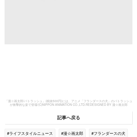
「漫☆画太郎/パトラッシュ」(税抜500円)には、アニメ「フランダースの犬」のパトラッシュ
が衝撃的な姿で登場/(C)NIPPON ANIMATION CO.,LTD.REDESIGNED BY 漫☆画太郎
記事へ戻る
#ライフスタイルニュース
#漫☆画太郎
#フランダースの犬