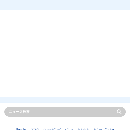
Peachy
ブログ
ショッピング
バンク
みんかぶ
みんかぶChoice