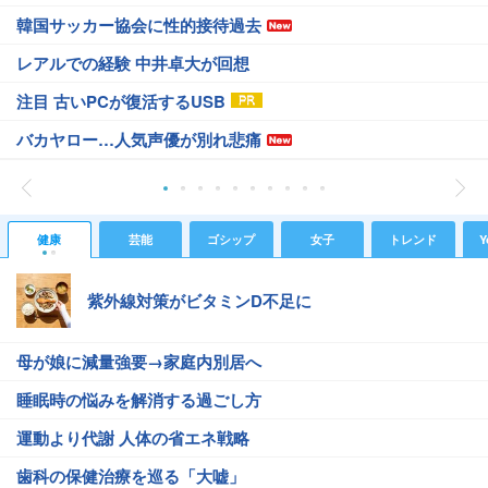
韓国サッカー協会に性的接待過去
レアルでの経験 中井卓大が回想
注目 古いPCが復活するUSB
バカヤロー…人気声優が別れ悲痛
健康
芸能
ゴシップ
女子
トレンド
Y
紫外線対策がビタミンD不足に
母が娘に減量強要→家庭内別居へ
睡眠時の悩みを解消する過ごし方
運動より代謝 人体の省エネ戦略
歯科の保健治療を巡る「大嘘」