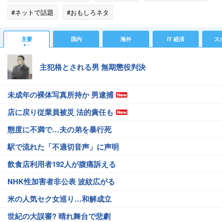
#ネットで話題
#おもしろネタ
主要
国内
海外
IT 経済
ス
主犯格とされる男 無期懲役判決
未成年の裸体写真所持か 男逮捕
店に戻り従業員被災 法的責任も
態度に不満で…夫の弟を暴行死
駅で流れた「不適切音声」に声明
飲食店利用者192人が腹痛訴える
NHK性加害者非公表 波紋広がる
米の人気セク女巡り…和解成立
世紀の大誤審? 晴れ舞台で悲劇