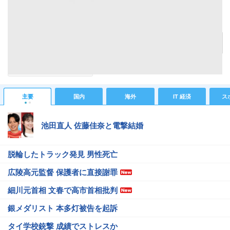
日本一早い福袋
記事へ戻る
#ライフスタイルニュース
主要
国内
海外
IT 経済
ス
池田直人 佐藤佳奈と電撃結婚
脱輪したトラック発見 男性死亡
広陵高元監督 保護者に直接謝罪
細川元首相 文春で高市首相批判
銀メダリスト 本多灯被告を起訴
タイ学校銃撃 成績でストレスか