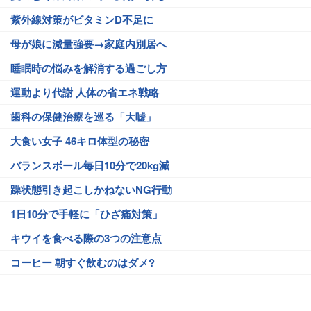
紫外線対策がビタミンD不足に
母が娘に減量強要→家庭内別居へ
睡眠時の悩みを解消する過ごし方
運動より代謝 人体の省エネ戦略
歯科の保健治療を巡る「大嘘」
大食い女子 46キロ体型の秘密
バランスボール毎日10分で20kg減
躁状態引き起こしかねないNG行動
1日10分で手軽に「ひざ痛対策」
キウイを食べる際の3つの注意点
コーヒー 朝すぐ飲むのはダメ?