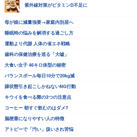
紫外線対策がビタミンD不足に
母が娘に減量強要→家庭内別居へ
睡眠時の悩みを解消する過ごし方
運動より代謝 人体の省エネ戦略
歯科の保健治療を巡る「大嘘」
大食い女子 46キロ体型の秘密
バランスボール毎日10分で20kg減
躁状態引き起こしかねないNG行動
キウイを食べる際の3つの注意点
コーヒー 朝すぐ飲むのはダメ?
脳梗塞になりやすい人の特徴
アトピーで「汚い」扱いされ苦悩