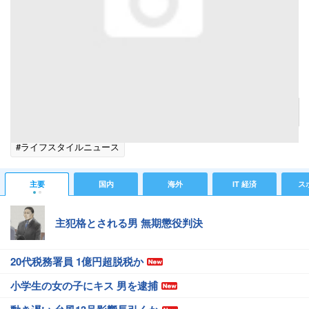
快適で動けなくなる魔法のソファ！アメリカで人気の「Yogibo（ヨギボー）」が日本初上陸
記事へ戻る
#ライフスタイルニュース
主要
国内
海外
IT 経済
ス
主犯格とされる男 無期懲役判決
20代税務署員 1億円超脱税か
小学生の女の子にキス 男を逮捕