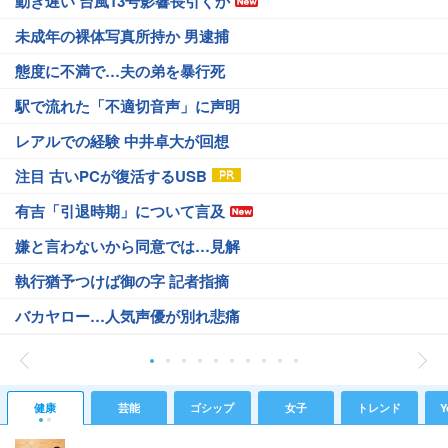
動き遅い 台風13号影響長引くか
未成年の裸体写真所持か 男逮捕
態度に不満で…夫の弟を暴行死
駅で流れた「不適切音声」に声明
レアルでの経験 中井卓大が回想
注目 古いPCが復活するUSB
有吉「引退時期」について言及
嫌と言わないから同意では…見解
執行猶予つけば御の字 記者指摘
バカヤロー…人気声優が別れ悲痛
健康
芸能
ゴシップ
女子
トレンド
Y