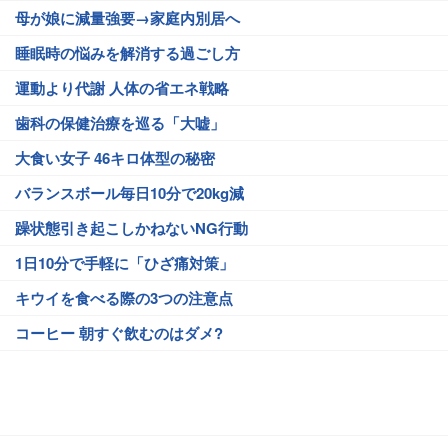
母が娘に減量強要→家庭内別居へ
睡眠時の悩みを解消する過ごし方
運動より代謝 人体の省エネ戦略
歯科の保健治療を巡る「大嘘」
大食い女子 46キロ体型の秘密
バランスボール毎日10分で20kg減
躁状態引き起こしかねないNG行動
1日10分で手軽に「ひざ痛対策」
キウイを食べる際の3つの注意点
コーヒー 朝すぐ飲むのはダメ?