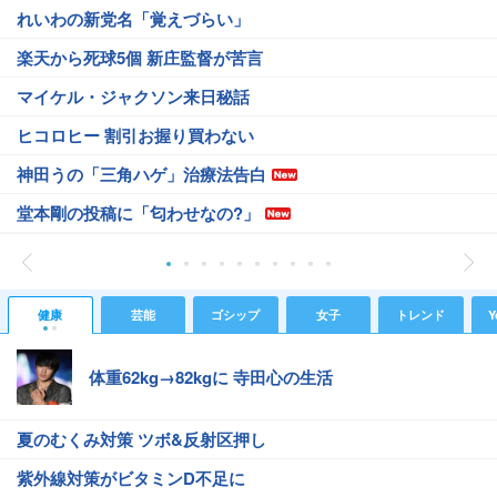
れいわの新党名「覚えづらい」
楽天から死球5個 新庄監督が苦言
マイケル・ジャクソン来日秘話
ヒコロヒー 割引お握り買わない
神田うの「三角ハゲ」治療法告白
堂本剛の投稿に「匂わせなの?」
健康
芸能
ゴシップ
女子
トレンド
Y
体重62kg→82kgに 寺田心の生活
夏のむくみ対策 ツボ&反射区押し
紫外線対策がビタミンD不足に