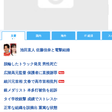
記事へ戻る
#スペシャルニュース
#ヘアスタイル
#なるほど
主要
国内
海外
IT 経済
ス
池田直人 佐藤佳奈と電撃結婚
脱輪したトラック発見 男性死亡
広陵高元監督 保護者に直接謝罪
細川元首相 文春で高市首相批判
銀メダリスト 本多灯被告を起訴
タイ学校銃撃 成績でストレスか
正常な組織を誤摘出 重篤な状態