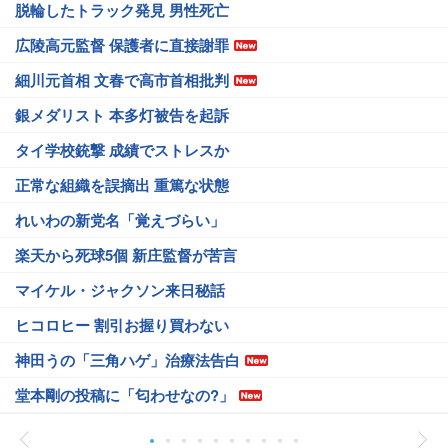
脱輪したトラック発見 男性死亡
広陵高元監督 保護者に直接謝罪
細川元首相 文春で高市首相批判
銀メダリスト 本多灯被告を起訴
タイ学校銃撃 成績でストレスか
正常な組織を誤摘出 重篤な状態
れいわの新党名「覚えづらい」
楽天から死球5個 新庄監督が苦言
マイケル・ジャクソン来日秘話
ヒコロヒー 割引お握り買わない
神田うの「三角ハゲ」治療法告白
堂本剛の投稿に「匂わせなの?」