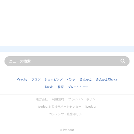
Peachy
ブログ
ショッピング
バンク
みんかぶ
みんかぶChoice
Kstyle
株探
プレスリリース
運営会社
利用規約
プライバシーポリシー
livedoorお客様サポートセンター
livedoor
コンテンツ・広告ポリシー
© livedoor