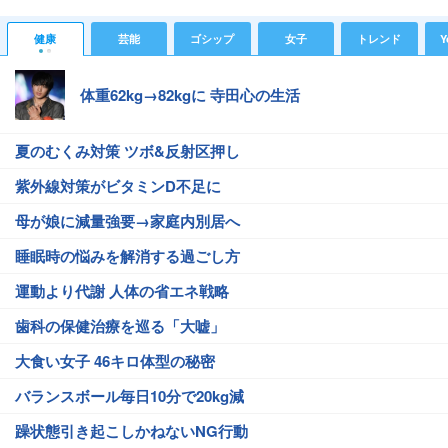
健康
芸能
ゴシップ
女子
トレンド
Y
体重62kg→82kgに 寺田心の生活
夏のむくみ対策 ツボ&反射区押し
紫外線対策がビタミンD不足に
母が娘に減量強要→家庭内別居へ
睡眠時の悩みを解消する過ごし方
運動より代謝 人体の省エネ戦略
歯科の保健治療を巡る「大嘘」
大食い女子 46キロ体型の秘密
バランスボール毎日10分で20kg減
躁状態引き起こしかねないNG行動