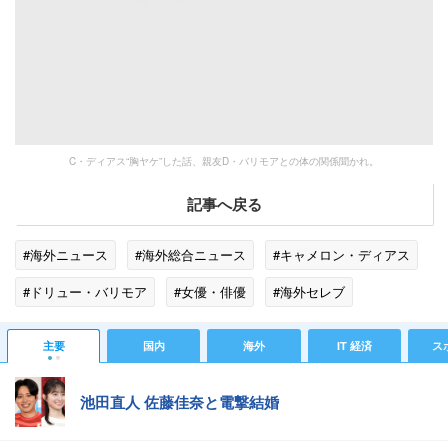
C・ディアス“胸ヤケ”した話、親友D・バリモアとの体の関係聞かれ。
記事へ戻る
#海外ニュース
#海外総合ニュース
#キャメロン・ディアス
#ドリュー・バリモア
#女優・俳優
#海外セレブ
#性生活・性行為
#ゴシップ
#アメリカ
主要
国内
海外
IT 経済
ス
池田直人 佐藤佳奈と電撃結婚