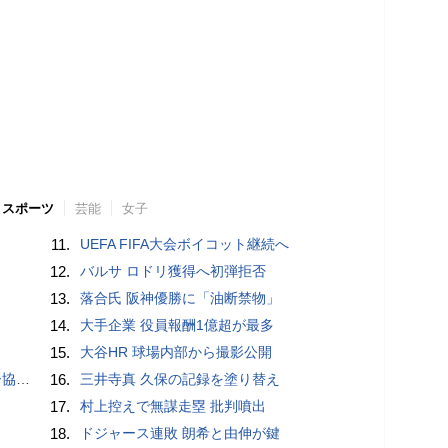
スポーツ
芸能
女子
11.
UEFA FIFA大会ボイコット継続へ
12.
バルサ ロドリ獲得へ初弾拒否
13.
落合氏 阪神優勝に「油断禁物」
14.
大手企業 役員報酬1億超が最多
15.
大谷HR 球場内部から撮影公開
が報道
16.
三井寺真 久保の記録を塗り替え
17.
村上控えで無謀走塁 批判噴出
18.
ドジャース連敗 朗希と由伸が鍵