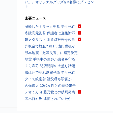
い。』オリジナルグッズを3名様にプレゼン
ト！
主要ニュース
脱輪したトラック発見 男性死亡
広陵高元監督 保護者に直接謝罪
銀メダリスト 本多灯被告を起訴
詐取金で競艇? 約1.3億円脱税か
熊本地震「激甚災害」に指定決定
地震 手術中の医師が患者を守る
くら寿司 閉店間際の大盛り話題
服は汗で濡れ皮膚乾燥 男性死亡
タイで銃乱射 祖父母も殺害か
久保優太 10代女性との結婚報告
テオくん 加藤乃愛との破局発表
黒木啓司氏 逮捕されていたか