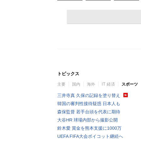
トピックス
主要
国内
海外
IT 経済
スポーツ
三井寺真 久保の記録を塗り替え
韓国の審判性接待疑惑 日本人も
森保監督 若手台頭を代表に期待
大谷HR 球場内部から撮影公開
鈴木愛 賞金を熊本支援に1000万
UEFA FIFA大会ボイコット継続へ