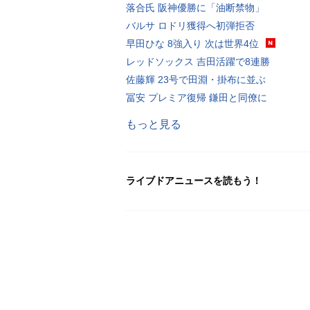
落合氏 阪神優勝に「油断禁物」
バルサ ロドリ獲得へ初弾拒否
早田ひな 8強入り 次は世界4位
レッドソックス 吉田活躍で8連勝
佐藤輝 23号で田淵・掛布に並ぶ
冨安 プレミア復帰 鎌田と同僚に
もっと見る
ライブドアニュースを読もう！