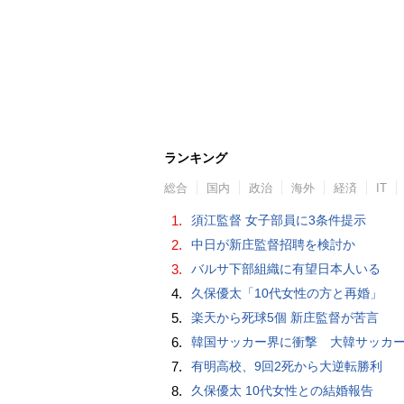
ランキング
総合
国内
政治
海外
経済
IT
1.
須江監督 女子部員に3条件提示
2.
中日が新庄監督招聘を検討か
3.
バルサ下部組織に有望日本人いる
4.
久保優太「10代女性の方と再婚」
5.
楽天から死球5個 新庄監督が苦言
6.
韓国サッカー界に衝撃 大韓サッカー協会に外国人審判への“性的接待”疑惑 韓国メディア
7.
有明高校、9回2死から大逆転勝利
8.
久保優太 10代女性との結婚報告