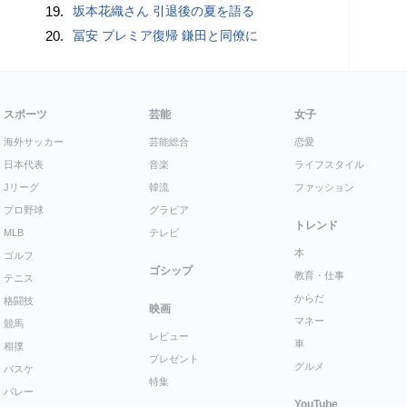
19.
坂本花織さん 引退後の夏を語る
20.
冨安 プレミア復帰 鎌田と同僚に
スポーツ
芸能
女子
海外サッカー
芸能総合
恋愛
日本代表
音楽
ライフスタイル
Jリーグ
韓流
ファッション
プロ野球
グラビア
トレンド
MLB
テレビ
本
ゴルフ
ゴシップ
教育・仕事
テニス
からだ
格闘技
映画
マネー
競馬
レビュー
車
相撲
プレゼント
グルメ
バスケ
特集
バレー
YouTube