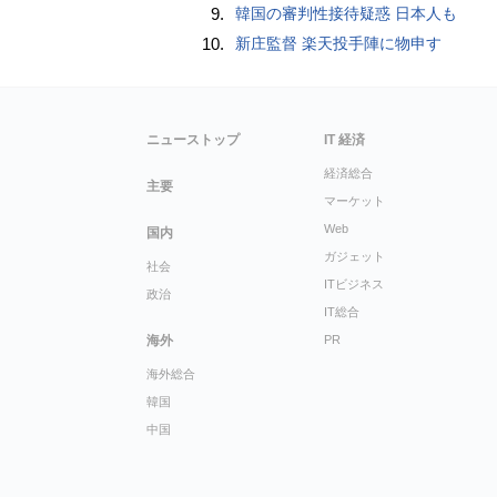
9.
韓国の審判性接待疑惑 日本人も
10.
新庄監督 楽天投手陣に物申す
ニューストップ
IT 経済
経済総合
主要
マーケット
Web
国内
ガジェット
社会
ITビジネス
政治
IT総合
海外
PR
海外総合
韓国
中国