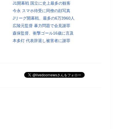
J1開幕戦 国立に史上最多の観客
今永 スマホ待受に同僚の顔写真
Jリーグ開幕戦、最多の6万3960人
広陵元監督 暴力問題で会見謝罪
森保監督、衝撃ゴール16歳に言及
本多灯 代表辞退し被害者に謝罪