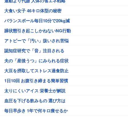
運動より代謝 人体の省エネ戦略
大食い女子 46キロ体型の秘密
バランスボール毎日10分で20kg減
躁状態引き起こしかねないNG行動
アトピーで「汚い」扱いされ苦悩
認知症研究で「音」注目される
夫の「産後うつ」にみられる症状
大豆を摂取してストレス過食防止
1日10回 お腹引き締まる簡単習慣
太りにくいアイス 栄養士が解説
血圧を下げる飲みもの 選び方は
毎日早歩き 1年で何キロ痩せるか