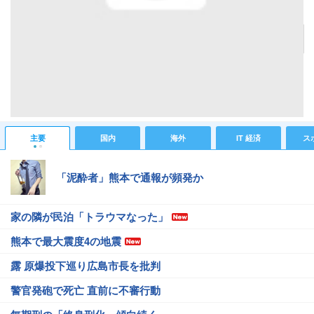
男性と女性の肉体が入れ替わると一体どのような感覚なのかを仮想体験できる「Gender
Swap」
記事へ戻る
#海外ニュース
#海外総合ニュース
#おもしろネタ
#びっくり(ﾟдﾟ)!
主要
国内
海外
IT 経済
ス
「泥酔者」熊本で通報が頻発か
家の隣が民泊「トラウマなった」
熊本で最大震度4の地震
露 原爆投下巡り広島市長を批判
警官発砲で死亡 直前に不審行動