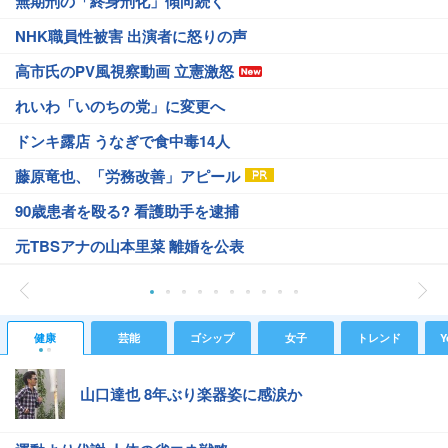
無期刑の「終身刑化」傾向続く
NHK職員性被害 出演者に怒りの声
高市氏のPV風視察動画 立憲激怒
れいわ「いのちの党」に変更へ
ドンキ露店 うなぎで食中毒14人
藤原竜也、「労務改善」アピール
90歳患者を殴る? 看護助手を逮捕
元TBSアナの山本里菜 離婚を公表
健康
芸能
ゴシップ
女子
トレンド
Y
山口達也 8年ぶり楽器姿に感涙か