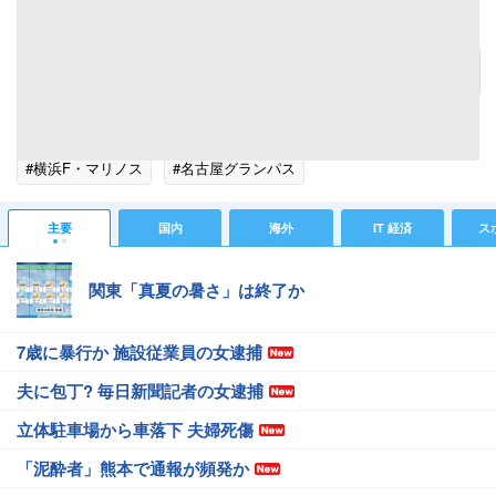
横浜FMが名古屋から06年新人王のMF藤本淳吾を完全移籍で獲得
記事へ戻る
#スポーツニュース
#国内・Jリーグニュース
#藤本淳吾
#横浜F・マリノス
#名古屋グランパス
#移籍報道（サッカー）
主要
国内
海外
IT 経済
ス
関東「真夏の暑さ」は終了か
7歳に暴行か 施設従業員の女逮捕
夫に包丁? 毎日新聞記者の女逮捕
立体駐車場から車落下 夫婦死傷
「泥酔者」熊本で通報が頻発か