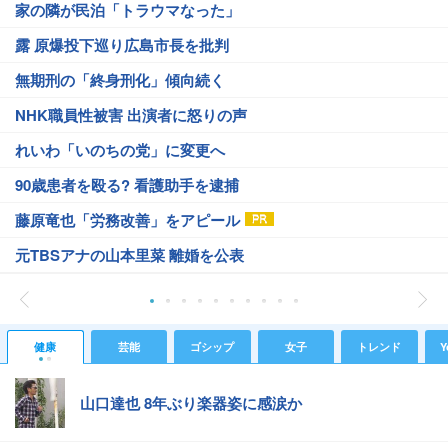
家の隣が民泊「トラウマなった」
露 原爆投下巡り広島市長を批判
無期刑の「終身刑化」傾向続く
NHK職員性被害 出演者に怒りの声
れいわ「いのちの党」に変更へ
90歳患者を殴る? 看護助手を逮捕
藤原竜也「労務改善」をアピール
元TBSアナの山本里菜 離婚を公表
健康
芸能
ゴシップ
女子
トレンド
Y
山口達也 8年ぶり楽器姿に感涙か