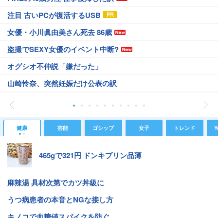
注目 古いPCが復活するUSB
女優・小川眞由美さん死去 86歳
盗撮でSEXY女優のイベント中断?
オグシオ不仲説「嫌だった」
山崎怜奈、突然妊娠だけ公表の訳
健康
芸能
ゴシップ
女子
トレンド
Y
465gで321円 ドンキプリン品薄
麻辣湯 具材次第でカツ丼級に
うつ病患者の本音とNGな接し方
キノコで血糖値スパイクを防ぐ