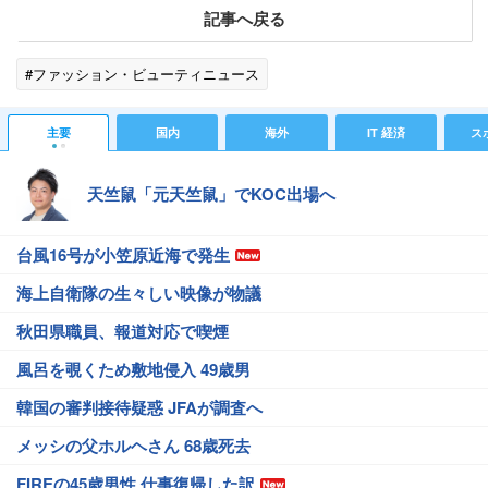
記事へ戻る
#ファッション・ビューティニュース
主要
国内
海外
IT 経済
ス
天竺鼠「元天竺鼠」でKOC出場へ
台風16号が小笠原近海で発生
海上自衛隊の生々しい映像が物議
秋田県職員、報道対応で喫煙
風呂を覗くため敷地侵入 49歳男
韓国の審判接待疑惑 JFAが調査へ
メッシの父ホルヘさん 68歳死去
FIREの45歳男性 仕事復帰した訳