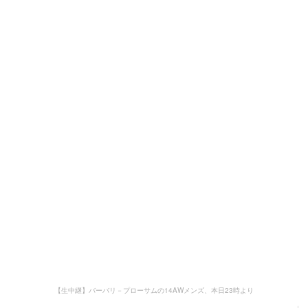
【生中継】バーバリ－プローサムの14AWメンズ、本日23時より