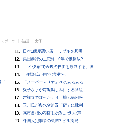
スポーツ
芸能
女子
11.
日本1態度悪い店 トラブルを釈明
12.
集団暴行の主犯格 10年で仮釈放?
13.
「″不快感″で表現の自由を規制する」国旗損壊罪はそもそも憲法違反!?
14.
与謝野氏起用で"増税"へ
ージ」
15.
「スーパーマリオ」20のあるある
16.
愛子さまが毎週楽しみにする番組
17.
吉祥寺でぼったくり…地元民困惑
18.
玉川氏が農水省追及「癖」に批判
19.
高市首相の2兆円投資に批判の声
20.
外国人犯罪者の巣窟? ビル摘発