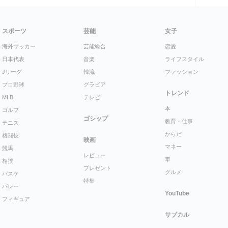
スポーツ
芸能
女子
海外サッカー
芸能総合
恋愛
日本代表
音楽
ライフスタイル
Jリーグ
韓流
ファッション
プロ野球
グラビア
トレンド
MLB
テレビ
本
ゴルフ
ゴシップ
教育・仕事
テニス
からだ
格闘技
映画
マネー
競馬
レビュー
車
相撲
プレゼント
グルメ
バスケ
特集
バレー
YouTube
フィギュア
サブカル