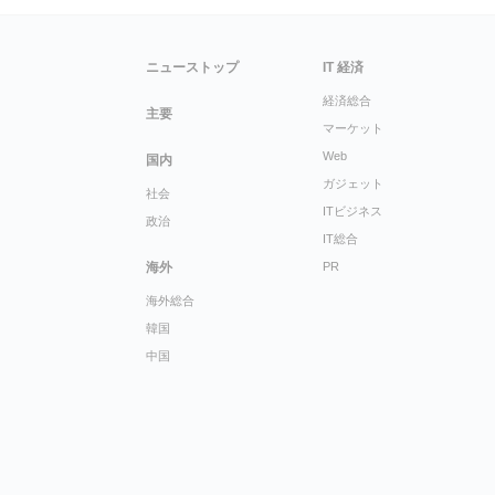
ニューストップ
IT 経済
経済総合
主要
マーケット
Web
国内
ガジェット
社会
ITビジネス
政治
IT総合
海外
PR
海外総合
韓国
中国