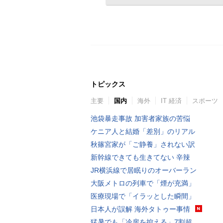
トピックス
主要
国内
海外
IT 経済
スポーツ
池袋暴走事故 加害者家族の苦悩
ケニア人と結婚「差別」のリアル
秋篠宮家が「ご静養」されない訳
新幹線できても生きてない 辛辣
JR横浜線で居眠りのオーバーラン
大阪メトロの列車で「煙が充満」
医療現場で「イラッとした瞬間」
日本人が誤解 海外タトゥー事情
猛暑でも「冷房を控える」7割超