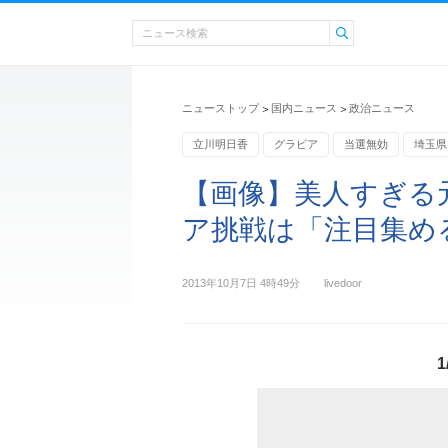
ニューストップ
国内ニュース
政治ニュース
>
>
立川明日香
グラビア
当選無効
埼玉県
【画像】美人すぎる
ア挑戦は「注目集める
2013年10月7日 4時49分
livedoor
1