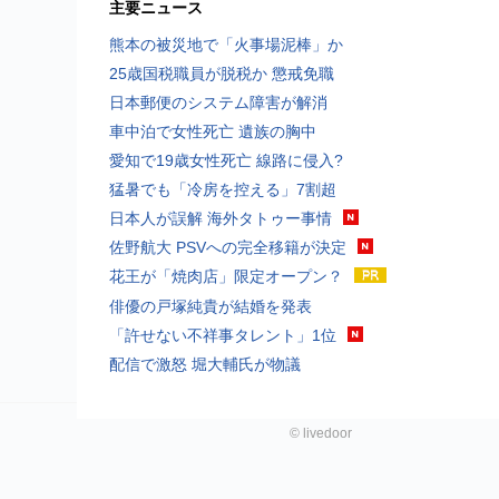
主要ニュース
熊本の被災地で「火事場泥棒」か
25歳国税職員が脱税か 懲戒免職
日本郵便のシステム障害が解消
車中泊で女性死亡 遺族の胸中
愛知で19歳女性死亡 線路に侵入?
猛暑でも「冷房を控える」7割超
日本人が誤解 海外タトゥー事情
佐野航大 PSVへの完全移籍が決定
花王が「焼肉店」限定オープン？
俳優の戸塚純貴が結婚を発表
「許せない不祥事タレント」1位
配信で激怒 堀大輔氏が物議
©
livedoor