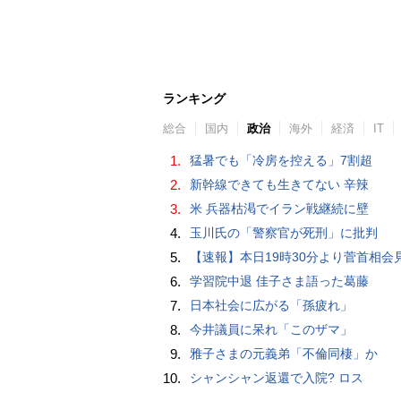
ランキング
総合
国内
政治
海外
経済
IT
1.
猛暑でも「冷房を控える」7割超
2.
新幹線できても生きてない 辛辣
3.
米 兵器枯渇でイラン戦継続に壁
4.
玉川氏の「警察官が死刑」に批判
5.
【速報】本日19時30分より菅首相会見「国民へのメッセ
6.
学習院中退 佳子さま語った葛藤
7.
日本社会に広がる「孫疲れ」
8.
今井議員に呆れ「このザマ」
9.
雅子さまの元義弟「不倫同棲」か
10.
シャンシャン返還で入院? ロス