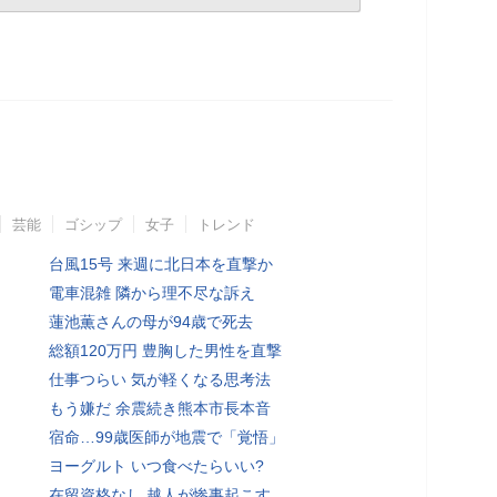
芸能
ゴシップ
女子
トレンド
台風15号 来週に北日本を直撃か
電車混雑 隣から理不尽な訴え
蓮池薫さんの母が94歳で死去
総額120万円 豊胸した男性を直撃
仕事つらい 気が軽くなる思考法
もう嫌だ 余震続き熊本市長本音
宿命…99歳医師が地震で「覚悟」
ヨーグルト いつ食べたらいい?
在留資格なし 越人が惨事起こす