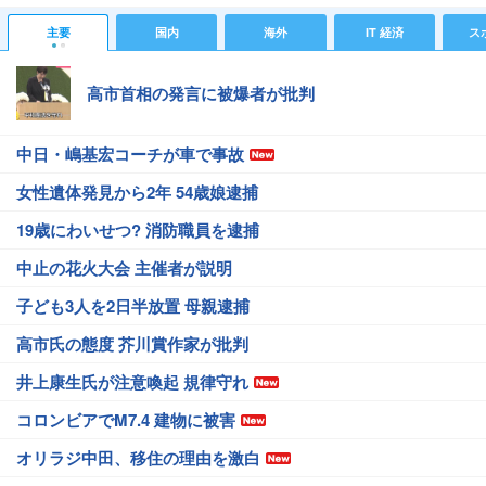
主要
国内
海外
IT 経済
ス
高市首相の発言に被爆者が批判
中日・嶋基宏コーチが車で事故
女性遺体発見から2年 54歳娘逮捕
19歳にわいせつ? 消防職員を逮捕
中止の花火大会 主催者が説明
子ども3人を2日半放置 母親逮捕
高市氏の態度 芥川賞作家が批判
井上康生氏が注意喚起 規律守れ
コロンビアでM7.4 建物に被害
オリラジ中田、移住の理由を激白