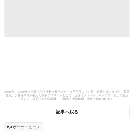
2008年、2009年と全日本学生少林寺拳法大会・女子三段以上の部で連覇を成し遂げた、栗田
佳織。少林寺拳法が生んだ美女アスリートとして、現在はタレント、キャスターとしても活
躍する。得意技は上段廻蹴。 （撮影：中場敏博／提供：Sankei, co）
記事へ戻る
#スポーツニュース