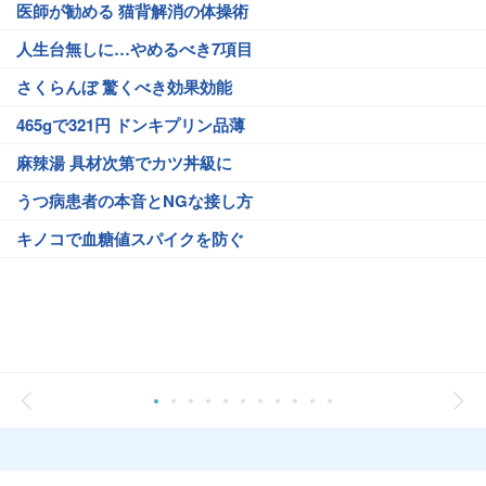
医師が勧める 猫背解消の体操術
人生台無しに…やめるべき7項目
さくらんぼ 驚くべき効果効能
465gで321円 ドンキプリン品薄
麻辣湯 具材次第でカツ丼級に
うつ病患者の本音とNGな接し方
キノコで血糖値スパイクを防ぐ