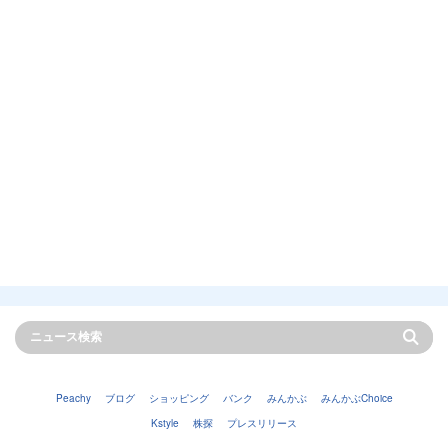
Peachy
ブログ
ショッピング
バンク
みんかぶ
みんかぶChoice
Kstyle
株探
プレスリリース