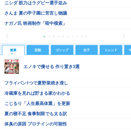
ニシダ 筋力はラグビー選手並み
さんま 夏の甲子園に苦言し物議
ナガノ氏 映画制作「暗中模索」
健康
芸能
ゴシップ
女子
トレンド
Y
エノキで痩せる 作り置き3選
フライパン1つで夏野菜焼き浸し
冷蔵庫を見れば貯まる家かわかる
こじるり「人生最高体重」を更新
夏の寝不足 食事制限でも太る訳
体臭の原因 プロテインの可能性