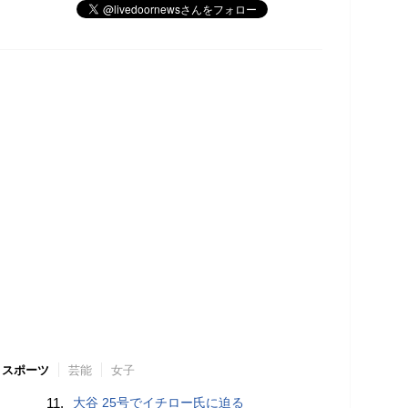
スポーツ
芸能
女子
11.
大谷 25号でイチロー氏に迫る