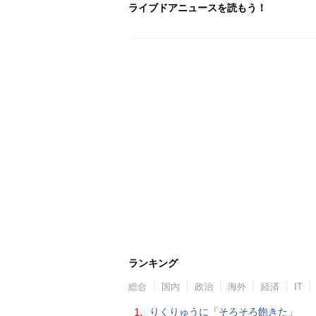
ライブドアニュースを読もう！
ランキング
総合
国内
政治
海外
経済
IT
1.
りくりゅうに「そろそろ飽きた」