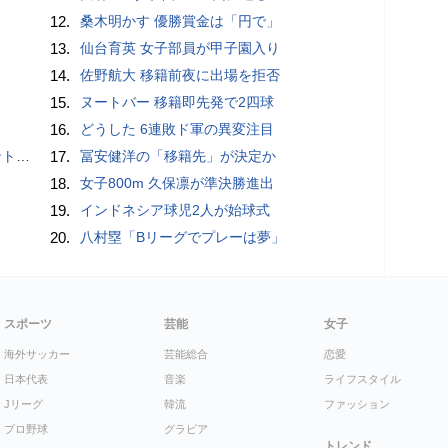
12.
桑木明かす 優勝賞金は「円で」
13.
仙台育英 女子部員が甲子園入り
14.
佐野航大 移籍前夜に出場を拒否
15.
ヌートバー 移籍即先発で2四球
16.
どうした 6連敗ド軍の異変注目
”時代
17.
冨安健洋の「移籍先」が決定か
18.
女子800m 久保凛が準決勝進出
19.
インドネシア球児2人が始球式
20.
八村塁「Bリーグでプレーは夢」
スポーツ
芸能
女子
海外サッカー
芸能総合
恋愛
日本代表
音楽
ライフスタイル
Jリーグ
韓流
ファッション
プロ野球
グラビア
トレンド