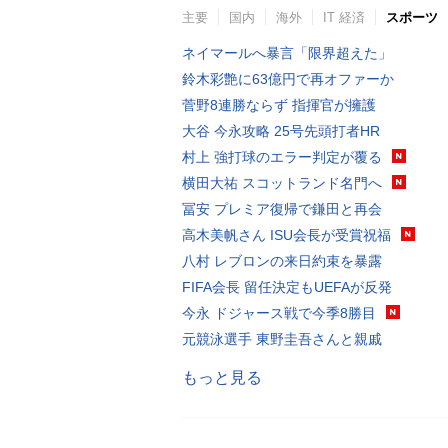
主要
国内
海外
IT 経済
スポーツ
ネイマールへ暴言「限界超えた」
鈴木彩艶に63億円で再オファーか
菅野8連勝ならず 指揮官が擁護
大谷 今永攻略 25号先頭打者HR
村上 強打球のエラー判定が覆る
横田大祐 スコットランド名門へ
冨安 プレミア復帰で鎌田と再会
高木美帆さん ISU会長が受賞祝福
八村 レブロンの来日約束を暴露
FIFA会長 留任決定もUEFAが反発
今永 ドジャース戦で今季8勝目
元競泳選手 東野圭吾さんと親戚
もっと見る