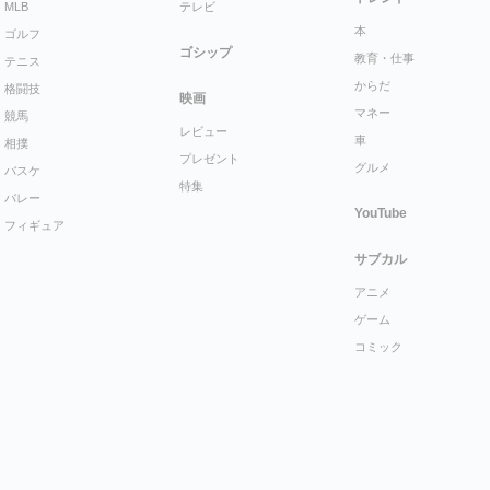
MLB
テレビ
本
ゴルフ
ゴシップ
教育・仕事
テニス
からだ
格闘技
映画
マネー
競馬
レビュー
車
相撲
プレゼント
グルメ
バスケ
特集
バレー
YouTube
フィギュア
サブカル
アニメ
ゲーム
コミック