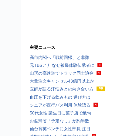
主要ニュース
高市内閣へ「戦前回帰」と非難
元TBSアナ なぜ被爆体験伝承者に
山形の高速道でトラック同士追突
大量注文キャンセル43億円以上か
医師が語る汗悩みとの向き合い方
血圧を下げる飲みもの 選び方は
シニアが夜行バス利用 体験語る
50代女性 誕生日に菓子店で絶句
お盆帰省「予定なし」が約半数
仙台育英ベンチに女性部員 注目