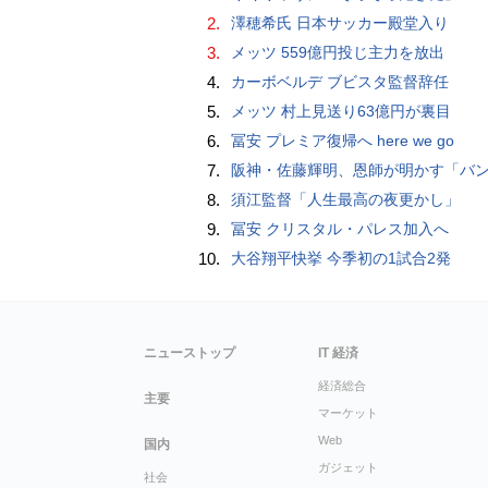
2.
澤穂希氏 日本サッカー殿堂入り
3.
メッツ 559億円投じ主力を放出
4.
カーボベルデ ブビスタ監督辞任
5.
メッツ 村上見送り63億円が裏目
6.
冨安 プレミア復帰へ here we go
7.
阪神・佐藤輝明、恩師が明かす「バント拒否でホームラン」の“やんちゃ坊主
8.
須江監督「人生最高の夜更かし」
9.
冨安 クリスタル・パレス加入へ
10.
大谷翔平快挙 今季初の1試合2発
ニューストップ
IT 経済
経済総合
主要
マーケット
Web
国内
ガジェット
社会