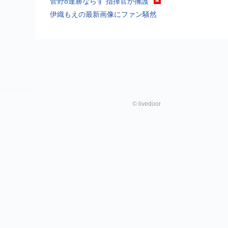
菅野8連勝ならず 指揮官が擁護
伊織もえの最新画像にファン騒然
©
livedoor