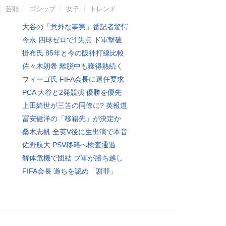
芸能
ゴシップ
女子
トレンド
大谷の「意外な事実」番記者驚愕
今永 四球ゼロで1失点 ド軍撃破
掛布氏 85年と今の阪神打線比較
佐々木朗希 離脱中も獲得熱続く
フィーゴ氏 FIFA会長に退任要求
PCA 大谷と2発競演 優勝を優先
上田綺世が三笘の同僚に? 英報道
冨安健洋の「移籍先」が決定か
桑木志帆 全英V後に生出演で本音
佐野航大 PSV移籍へ検査通過
解体危機で団結 ブ軍が勝ち越し
FIFA会長 過ちを認め「謝罪」