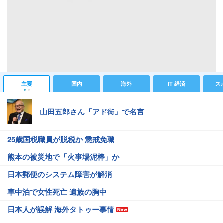
村人たちと不時着した搭乗員たちの交流は40日間に及んだ
記事へ戻る
#芸能ニュース
#太平洋戦争
#比嘉愛未
主要
国内
海外
IT 経済
ス
山田五郎さん「アド街」で名言
25歳国税職員が脱税か 懲戒免職
熊本の被災地で「火事場泥棒」か
日本郵便のシステム障害が解消
車中泊で女性死亡 遺族の胸中
日本人が誤解 海外タトゥー事情