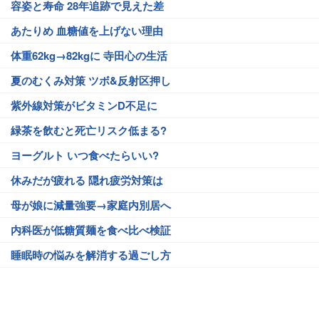
容姿と寿命 28年追跡で見えた差
あたりめ 血糖値を上げない理由
体重62kg→82kgに 寺田心の生活
夏のむくみ対策 ツボ&反射区押し
紫外線対策がビタミンD不足に
緑茶を飲むと死亡リスク低まる?
ヨーグルト いつ食べたらいい?
休みだが疲れる 隠れ疲労対策は
母が娘に減量強要→家庭内別居へ
内科医が低糖質麺を食べ比べ検証
睡眠時の悩みを解消する過ごし方