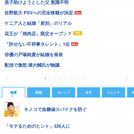
息子助けようとした父 意識不明
佐野航大 PSVへの完全移籍が決定
ケニア人と結婚「差別」のリアル
花王が「焼肉店」限定オープン？
「許せない不祥事タレント」1位
俳優の戸塚純貴が結婚を発表
配信で激怒 堀大輔氏が物議
健康
芸能
ゴシップ
女子
トレンド
Y
キノコで血糖値スパイクを防ぐ
「モテるためのヒント」326人に