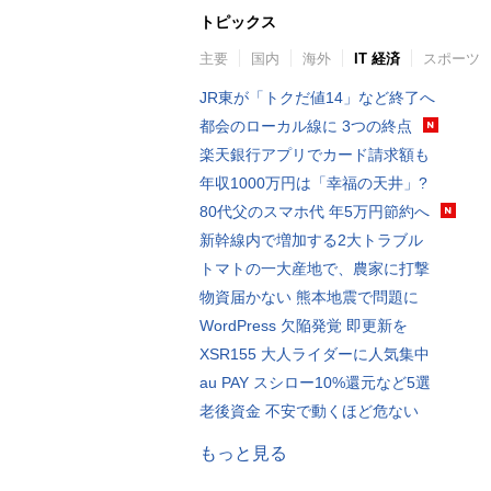
トピックス
主要
国内
海外
IT 経済
スポーツ
JR東が「トクだ値14」など終了へ
都会のローカル線に 3つの終点
楽天銀行アプリでカード請求額も
年収1000万円は「幸福の天井」?
80代父のスマホ代 年5万円節約へ
新幹線内で増加する2大トラブル
トマトの一大産地で、農家に打撃
物資届かない 熊本地震で問題に
WordPress 欠陥発覚 即更新を
XSR155 大人ライダーに人気集中
au PAY スシロー10%還元など5選
老後資金 不安で動くほど危ない
もっと見る