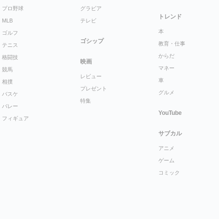
プロ野球
グラビア
トレンド
MLB
テレビ
本
ゴルフ
ゴシップ
教育・仕事
テニス
からだ
格闘技
映画
マネー
競馬
レビュー
車
相撲
プレゼント
グルメ
バスケ
特集
バレー
YouTube
フィギュア
サブカル
アニメ
ゲーム
コミック