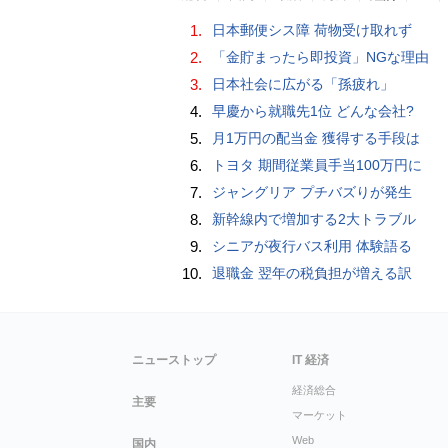
1.
日本郵便シス障 荷物受け取れず
2.
「金貯まったら即投資」NGな理由
3.
日本社会に広がる「孫疲れ」
4.
早慶から就職先1位 どんな会社?
5.
月1万円の配当金 獲得する手段は
6.
トヨタ 期間従業員手当100万円に
7.
ジャングリア プチバズりが発生
8.
新幹線内で増加する2大トラブル
9.
シニアが夜行バス利用 体験語る
10.
退職金 翌年の税負担が増える訳
ニューストップ
IT 経済
経済総合
主要
マーケット
Web
国内