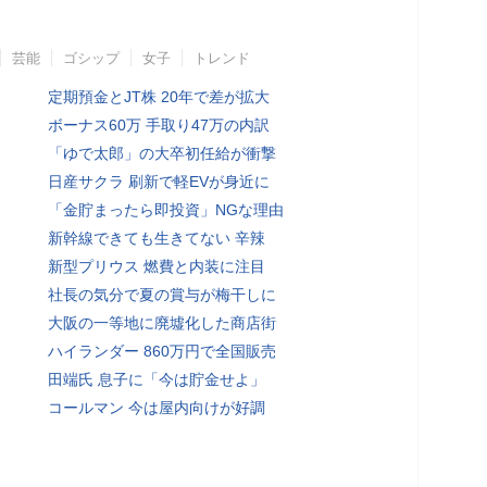
芸能
ゴシップ
女子
トレンド
定期預金とJT株 20年で差が拡大
ボーナス60万 手取り47万の内訳
「ゆで太郎」の大卒初任給が衝撃
日産サクラ 刷新で軽EVが身近に
「金貯まったら即投資」NGな理由
新幹線できても生きてない 辛辣
新型プリウス 燃費と内装に注目
社長の気分で夏の賞与が梅干しに
大阪の一等地に廃墟化した商店街
ハイランダー 860万円で全国販売
田端氏 息子に「今は貯金せよ」
コールマン 今は屋内向けが好調