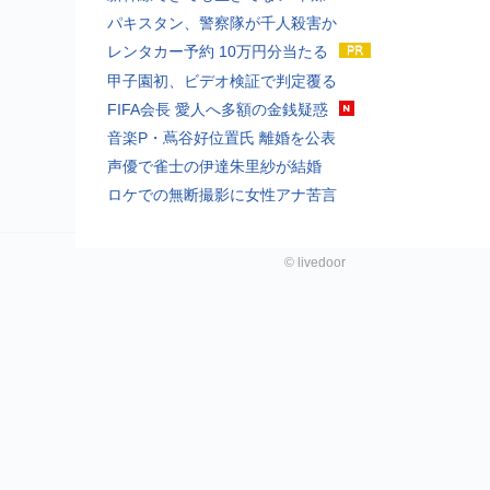
パキスタン、警察隊が千人殺害か
レンタカー予約 10万円分当たる
甲子園初、ビデオ検証で判定覆る
FIFA会長 愛人へ多額の金銭疑惑
音楽P・蔦谷好位置氏 離婚を公表
声優で雀士の伊達朱里紗が結婚
ロケでの無断撮影に女性アナ苦言
©
livedoor