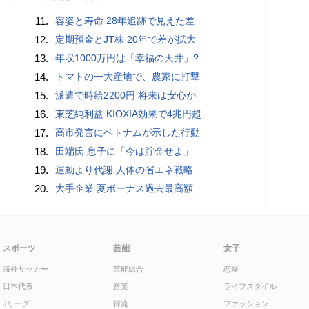
11.
容姿と寿命 28年追跡で見えた差
12.
定期預金とJT株 20年で差が拡大
13.
年収1000万円は「幸福の天井」?
14.
トマトの一大産地で、農家に打撃
15.
派遣で時給2200円 将来は安心か
16.
東芝純利益 KIOXIA効果で4兆円超
17.
高市発言にベトナムが示した行動
18.
田端氏 息子に「今は貯金せよ」
19.
運動より代謝 人体の省エネ戦略
20.
大手企業 夏ボーナス過去最高額
スポーツ
芸能
女子
海外サッカー
芸能総合
恋愛
日本代表
音楽
ライフスタイル
Jリーグ
韓流
ファッション