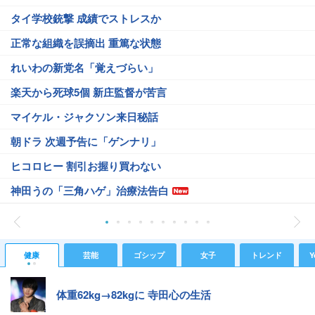
タイ学校銃撃 成績でストレスか
正常な組織を誤摘出 重篤な状態
れいわの新党名「覚えづらい」
楽天から死球5個 新庄監督が苦言
マイケル・ジャクソン来日秘話
朝ドラ 次週予告に「ゲンナリ」
ヒコロヒー 割引お握り買わない
神田うの「三角ハゲ」治療法告白
健康
芸能
ゴシップ
女子
トレンド
Y
体重62kg→82kgに 寺田心の生活