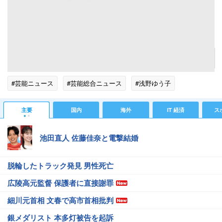
浅野ゆう子「もう一度芸能界へ…」年下恋人復職へ涙の奔走
記事へ戻る
#芸能ニュース
#芸能総合ニュース
#浅野ゆう子
主要
国内
海外
IT 経済
ス
池田直人 佐藤佳奈と電撃結婚
脱輪したトラック発見 男性死亡
広陵高元監督 保護者に直接謝罪
細川元首相 文春で高市首相批判
銀メダリスト 本多灯被告を起訴