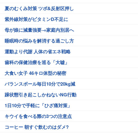
夏のむくみ対策 ツボ&反射区押し
紫外線対策がビタミンD不足に
母が娘に減量強要→家庭内別居へ
睡眠時の悩みを解消する過ごし方
運動より代謝 人体の省エネ戦略
歯科の保健治療を巡る「大嘘」
大食い女子 46キロ体型の秘密
バランスボール毎日10分で20kg減
躁状態引き起こしかねないNG行動
1日10分で手軽に「ひざ痛対策」
キウイを食べる際の3つの注意点
コーヒー 朝すぐ飲むのはダメ?