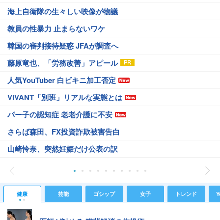
海上自衛隊の生々しい映像が物議
教員の性暴力 止まらないワケ
韓国の審判接待疑惑 JFAが調査へ
藤原竜也、「労務改善」アピール
人気YouTuber 白ビキニ加工否定
VIVANT「別班」リアルな実態とは
パー子の認知症 老老介護に不安
さらば森田、FX投資詐欺被害告白
山崎怜奈、突然妊娠だけ公表の訳
健康
芸能
ゴシップ
女子
トレンド
Y