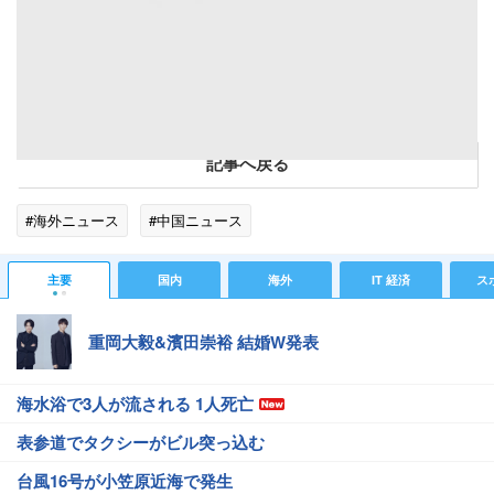
北京電視台（北京テレビ）が放送する陶磁器の鑑定番組「天下収蔵」に対して、批判の声が
上がっている。同番組は、「偽物」と鑑定された陶磁器を、持参した視聴者の目の前で「叩
き壊す」ルールだ。「鑑定を誤って、本物の古美術品を破壊する可能性がないのか」との意
見や、「あれは本物だったはず」と、「お宝」と信じる陶磁器を叩き割られた人の怨嗟（え
んさ）の声が出ている。中国新聞社が報じた。（写真は「CNSPHOTO」提供）
記事へ戻る
#海外ニュース
#中国ニュース
主要
国内
海外
IT 経済
ス
重岡大毅&濱田崇裕 結婚W発表
海水浴で3人が流される 1人死亡
表参道でタクシーがビル突っ込む
台風16号が小笠原近海で発生