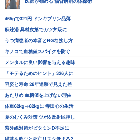
医師が勧める 猫背解消の体操術
465gで321円 ドンキプリン品薄
麻辣湯 具材次第でカツ丼級に
うつ病患者の本音とNGな接し方
キノコで血糖値スパイクを防ぐ
メンタルに良い影響を与える趣味
「モテるためのヒント」326人に
容姿と寿命 28年追跡で見えた差
あたりめ 血糖値を上げない理由
体重62kg→82kgに 寺田心の生活
夏のむくみ対策 ツボ&反射区押し
紫外線対策がビタミンD不足に
緑茶を飲むと死亡リスク低まる?