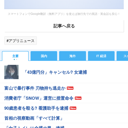
スマートフォンでGoogle翻訳（無料アプリ）を使えば旅行先での英語・英会話も安心！
記事へ戻る
#アプリニュース
主要
国内
海外
IT 経済
ス
「43億円分」キャンセル? 女逮捕
富山で暴行事件 刃物持ち逃走か
消費者庁「SNOW」運営に措置命令
90歳患者を殴る? 看護助手を逮捕
首相の視察動画「すべて計算」
「女子トイレに全裸の男」逮捕