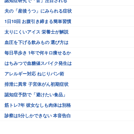
認知症研究で「音」注目される
夫の「産後うつ」にみられる症状
1日10回 お腹引き締まる簡単習慣
太りにくいアイス 栄養士が解説
血圧を下げる飲みもの 選び方は
毎日早歩き 1年で何キロ痩せるか
はちみつで血糖値スパイク発生は
アレルギー対応 ねじりパン術
排泄に異常 子宮体がん初期症状
認知症予防で「避けたい食品」
筋トレ7年 彼女なしも肉体は別格
診察は5分しかできない 本音告白