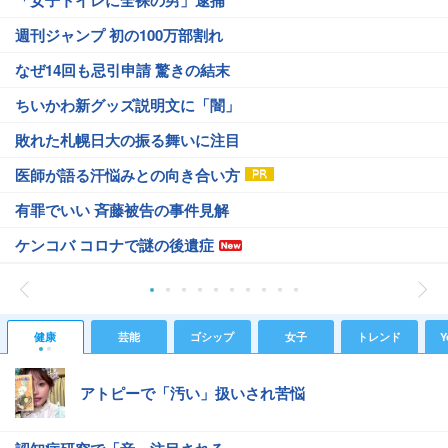
週刊ジャンプ 初の100万部割れ
なぜ14回も忌引申請 驚きの結末
ちいかわ新グッズ説明文に「闇」
敗れた札幌日大の振る舞いに注目
医師が語る汗悩みとの向き合い方
有罪でいい 斉藤被告の事件見解
ケンコバ コロナで謎の後遺症
健康
芸能
ゴシップ
女子
トレンド
Y
アトピーで「汚い」扱いされ苦悩