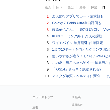
総合
国内
政治
海外
経済
IT
1.
楽天銀行アプリでカード請求額も
2.
Galaxy Z Fold8 Ultra辛口評価も
3.
藤原竜也さん、「SKYSEA Client View」新CMで「AI労務改善」をアピール 働き方をAIが分析したら「すぐに休んで」と
4.
KDDIローミング終了 楽天の課題
5.
ワイモバイル 単身割引は1年限定
6.
1台で10ポートを備えたクランプ固定式電源タップ「Anker Nano Power Strip (10-in-1, 70W, クランプ式)」
7.
使いやすさが違う！モバイルWi-FiとネットHDD【PC-DIY 
8.
この夏、思考の旅へ誘う──編集部おすすめの7冊：WIRED BOOK G
9.
「iOS14」さっそく脱獄される?
10.
マスクが年賀ノベルティに変身！ お正月特別パッケージの注文受
ニューストップ
IT 経済
経済総合
主要