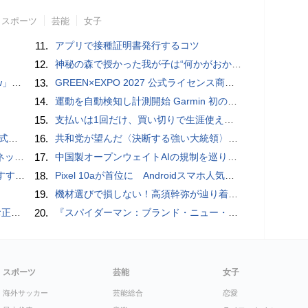
スポーツ
芸能
女子
11.
アプリで接種証明書発行するコツ
12.
神秘の森で授かった我が子は“何かがおかしい”『ナイトボーン -夜哭-』本編映像解禁 母の絶叫顔うちわが全国の劇場に［ホラー通信］
言われる？
13.
GREEN×EXPO 2027 公式ライセンス商品！初の「トゥンクトゥンク」公式LINEスタンプ、販売開始
14.
運動を自動検知し計測開始 Garmin 初のスマートバンドを発売 10日間のロングバッテリーで手間いらず
15.
支払いは1回だけ、買い切りで生涯使えるプランがあるオンラインストレージ4選
レビュー
16.
共和党が望んだ〈決断する強い大統領〉が統治するアメリカの到来──「アメリカン・ドッペルゲンガー」by 池田純一#14
秋の陣】
17.
中国製オープンウェイトAIの規制を巡り、シリコンバレーで意見が二分
UIDE
18.
Pixel 10aが首位に Androidスマホ人気ランキングTOP10 2026/8/8
19.
機材選びで損しない！高須幹弥が辿り着いた「大当り」の神マイクとは
付開始
20.
『スパイダーマン：ブランド・ニュー・デイ』のアクション撮影の裏側を明かす特別映像が公開
スポーツ
芸能
女子
海外サッカー
芸能総合
恋愛