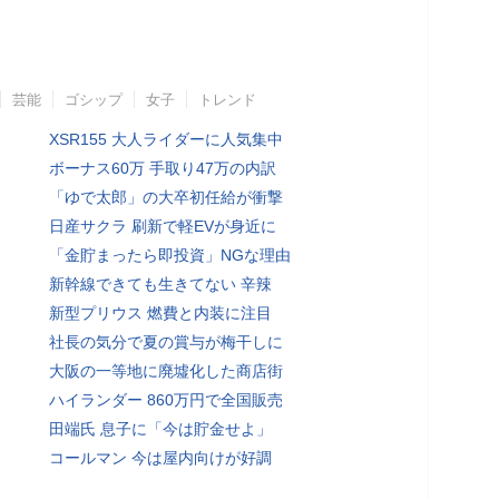
芸能
ゴシップ
女子
トレンド
XSR155 大人ライダーに人気集中
ボーナス60万 手取り47万の内訳
「ゆで太郎」の大卒初任給が衝撃
日産サクラ 刷新で軽EVが身近に
「金貯まったら即投資」NGな理由
新幹線できても生きてない 辛辣
新型プリウス 燃費と内装に注目
社長の気分で夏の賞与が梅干しに
大阪の一等地に廃墟化した商店街
ハイランダー 860万円で全国販売
田端氏 息子に「今は貯金せよ」
コールマン 今は屋内向けが好調