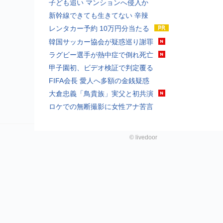
子ども追い マンションへ侵入か
新幹線できても生きてない 辛辣
レンタカー予約 10万円分当たる
韓国サッカー協会が疑惑巡り謝罪
ラグビー選手が熱中症で倒れ死亡
甲子園初、ビデオ検証で判定覆る
FIFA会長 愛人へ多額の金銭疑惑
大倉忠義「鳥貴族」実父と初共演
ロケでの無断撮影に女性アナ苦言
©
livedoor