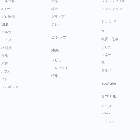
日本代表
音楽
ライフスタイル
Jリーグ
韓流
ファッション
プロ野球
グラビア
トレンド
MLB
テレビ
本
ゴルフ
ゴシップ
教育・仕事
テニス
からだ
格闘技
映画
マネー
競馬
レビュー
車
相撲
プレゼント
グルメ
バスケ
特集
バレー
YouTube
フィギュア
サブカル
アニメ
ゲーム
コミック