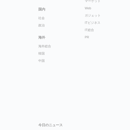
マーケット
Web
国内
ガジェット
社会
ITビジネス
政治
IT総合
海外
PR
海外総合
韓国
中国
今日のニュース