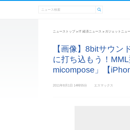
ニューストップ
IT 経済ニュース
ガジェットニュ
>
>
【画像】8bitサウ
に打ち込もう！MML
micompose」【iP
2011年8月1日 14時55分
エスマックス