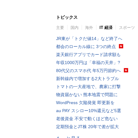
トピックス
主要
国内
海外
IT 経済
スポーツ
JR東が「トクだ値14」など終了へ
都会のローカル線に 3つの終点
楽天銀行アプリでカード請求額も
年収1000万円は「幸福の天井」?
80代父のスマホ代 年5万円節約へ
新幹線内で増加する2大トラブル
トマトの一大産地で、農家に打撃
物資届かない 熊本地震で問題に
WordPress 欠陥発覚 即更新を
au PAY スシロー10%還元など5選
老後資金 不安で動くほど危ない
定期預金とJT株 20年で差が拡大