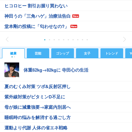
ヒコロヒー 割引お握り買わない
神田うの「三角ハゲ」治療法告白
堂本剛の投稿に「匂わせなの?」
健康
芸能
ゴシップ
女子
トレンド
Y
体重62kg→82kgに 寺田心の生活
夏のむくみ対策 ツボ&反射区押し
紫外線対策がビタミンD不足に
母が娘に減量強要→家庭内別居へ
睡眠時の悩みを解消する過ごし方
運動より代謝 人体の省エネ戦略