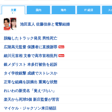
主要
国内
海外
IT 経済
ス
池田直人 佐藤佳奈と電撃結婚
脱輪したトラック発見 男性死亡
広陵高元監督 保護者に直接謝罪
細川元首相 文春で高市首相批判
銀メダリスト 本多灯被告を起訴
タイ学校銃撃 成績でストレスか
正常な組織を誤摘出 重篤な状態
れいわの新党名「覚えづらい」
楽天から死球5個 新庄監督が苦言
マイケル・ジャクソン来日秘話