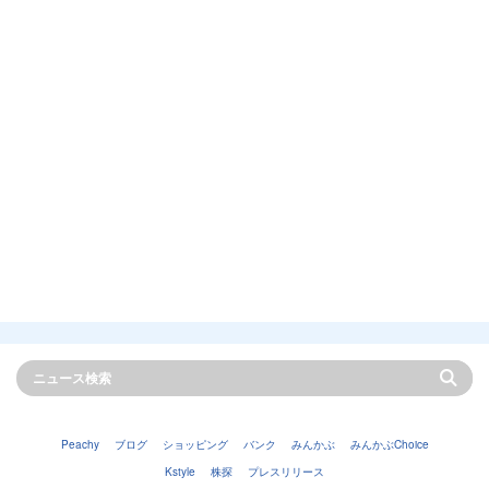
Peachy
ブログ
ショッピング
バンク
みんかぶ
みんかぶChoice
Kstyle
株探
プレスリリース