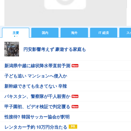
記事へ戻る
#IT 経済ニュース
#パソコンニュース
主要
国内
海外
IT 経済
ス
円安影響考えず 豪遊する家庭も
新潟県中越に線状降水帯直前予測
子ども追い マンションへ侵入か
新幹線できても生きてない 辛辣
パキスタン、警察隊が千人殺害か
甲子園初、ビデオ検証で判定覆る
性接待? 韓国サッカー協会が釈明
レンタカー予約 10万円分当たる