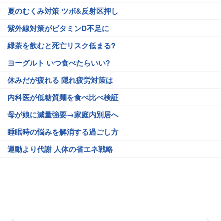
夏のむくみ対策 ツボ&反射区押し
紫外線対策がビタミンD不足に
緑茶を飲むと死亡リスク低まる?
ヨーグルト いつ食べたらいい?
休みだが疲れる 隠れ疲労対策は
内科医が低糖質麺を食べ比べ検証
母が娘に減量強要→家庭内別居へ
睡眠時の悩みを解消する過ごし方
運動より代謝 人体の省エネ戦略