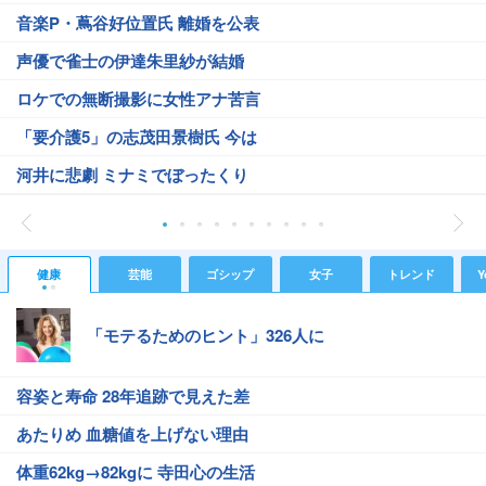
音楽P・蔦谷好位置氏 離婚を公表
声優で雀士の伊達朱里紗が結婚
ロケでの無断撮影に女性アナ苦言
「要介護5」の志茂田景樹氏 今は
河井に悲劇 ミナミでぼったくり
健康
芸能
ゴシップ
女子
トレンド
Y
「モテるためのヒント」326人に
容姿と寿命 28年追跡で見えた差
あたりめ 血糖値を上げない理由
体重62kg→82kgに 寺田心の生活