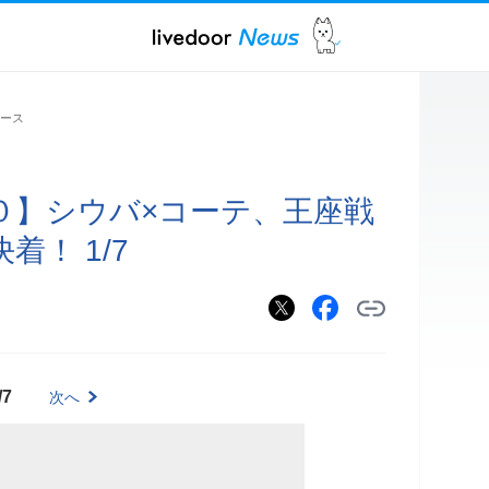
ース
０】シウバ×コーテ、王座戦
着！ 1/7
/7
次へ