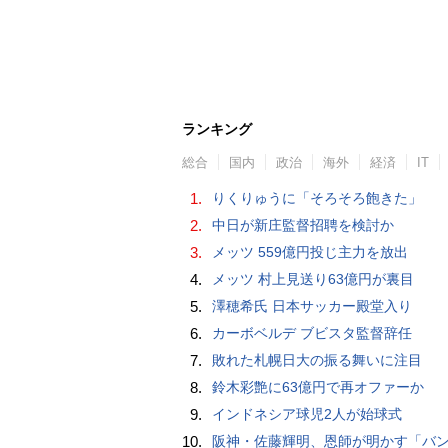
ランキング
総合
国内
政治
海外
経済
IT
1.
りくりゅうに「そろそろ飽きた」
2.
中日が新庄監督招聘を検討か
3.
メッツ 559億円投じ主力を放出
4.
メッツ 村上見送り63億円が裏目
5.
澤穂希氏 日本サッカー殿堂入り
6.
カーボベルデ ブビスタ監督辞任
7.
敗れた札幌日大の振る舞いに注目
8.
鈴木彩艶に63億円で再オファーか
9.
インドネシア球児2人が始球式
10.
阪神・佐藤輝明、恩師が明かす「バント拒否でホームラン」の“やんちゃ坊主