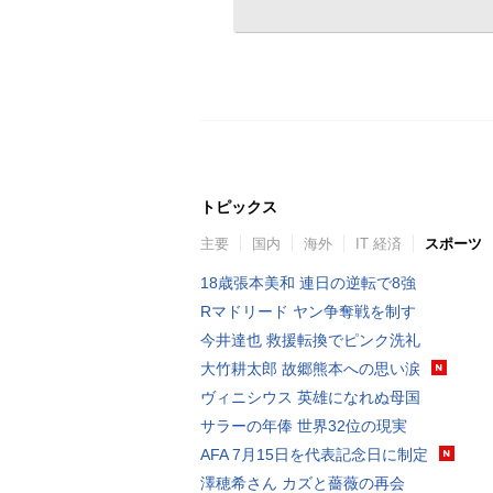
トピックス
主要
国内
海外
IT 経済
スポーツ
18歳張本美和 連日の逆転で8強
Rマドリード ヤン争奪戦を制す
今井達也 救援転換でピンク洗礼
大竹耕太郎 故郷熊本への思い涙
ヴィニシウス 英雄になれぬ母国
サラーの年俸 世界32位の現実
AFA 7月15日を代表記念日に制定
澤穂希さん カズと薔薇の再会