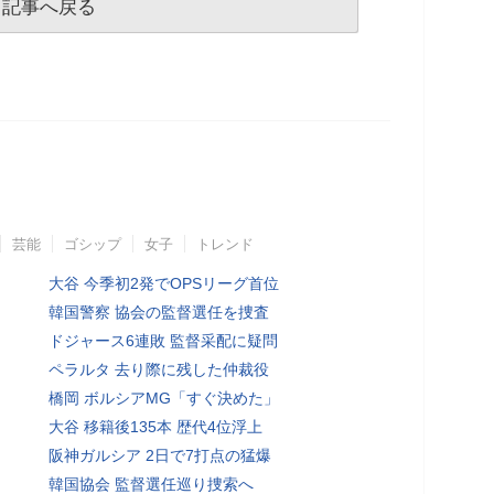
記事へ戻る
芸能
ゴシップ
女子
トレンド
大谷 今季初2発でOPSリーグ首位
韓国警察 協会の監督選任を捜査
ドジャース6連敗 監督采配に疑問
ペラルタ 去り際に残した仲裁役
橋岡 ボルシアMG「すぐ決めた」
大谷 移籍後135本 歴代4位浮上
阪神ガルシア 2日で7打点の猛爆
韓国協会 監督選任巡り捜索へ