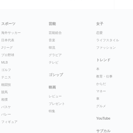
スポーツ
芸能
女子
海外サッカー
芸能総合
恋愛
日本代表
音楽
ライフスタイル
Jリーグ
韓流
ファッション
プロ野球
グラビア
トレンド
MLB
テレビ
本
ゴルフ
ゴシップ
教育・仕事
テニス
からだ
格闘技
映画
マネー
競馬
レビュー
車
相撲
プレゼント
グルメ
バスケ
特集
バレー
YouTube
フィギュア
サブカル