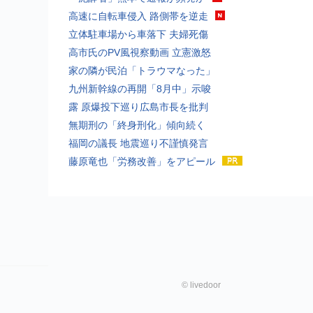
高速に自転車侵入 路側帯を逆走
立体駐車場から車落下 夫婦死傷
高市氏のPV風視察動画 立憲激怒
家の隣が民泊「トラウマなった」
九州新幹線の再開「8月中」示唆
露 原爆投下巡り広島市長を批判
無期刑の「終身刑化」傾向続く
福岡の議長 地震巡り不謹慎発言
藤原竜也「労務改善」をアピール
©
livedoor