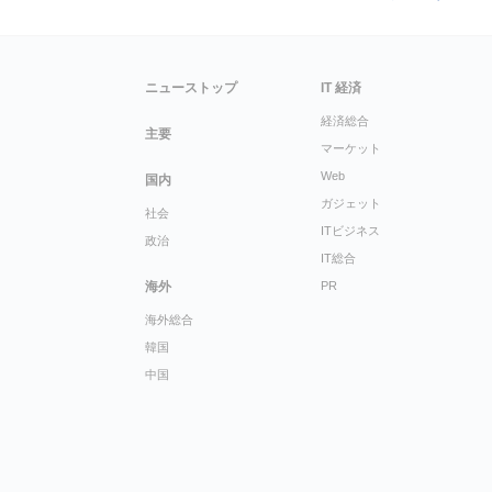
ニューストップ
IT 経済
経済総合
主要
マーケット
Web
国内
ガジェット
社会
ITビジネス
政治
IT総合
海外
PR
海外総合
韓国
中国