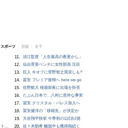
スポーツ
芸能
女子
11.
須江監督「人生最高の夜更かし」
12.
仙台育英ベンチに女性部員 注目
13.
巨人 今オフに菅野智之買戻しも?
14.
冨安 プレミア復帰へ here we go
15.
佐野航大 移籍前夜に出場を拒否
16.
たぶん日本で…八村に意外な事実
17.
冨安 クリスタル・パレス加入へ
18.
冨安健洋の「移籍先」が決定か
19.
大谷翔平快挙 今季初の1試合2発
”時代
20.
佐々木朗希 離脱中も獲得熱続く