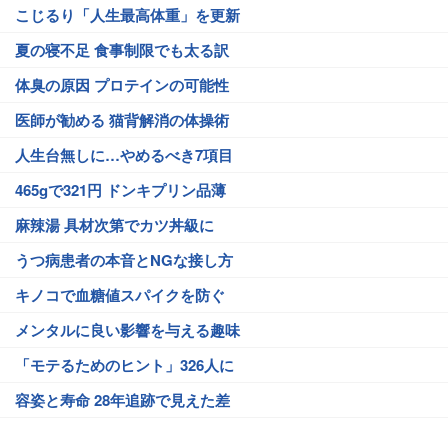
こじるり「人生最高体重」を更新
夏の寝不足 食事制限でも太る訳
体臭の原因 プロテインの可能性
医師が勧める 猫背解消の体操術
人生台無しに…やめるべき7項目
465gで321円 ドンキプリン品薄
麻辣湯 具材次第でカツ丼級に
うつ病患者の本音とNGな接し方
キノコで血糖値スパイクを防ぐ
メンタルに良い影響を与える趣味
「モテるためのヒント」326人に
容姿と寿命 28年追跡で見えた差