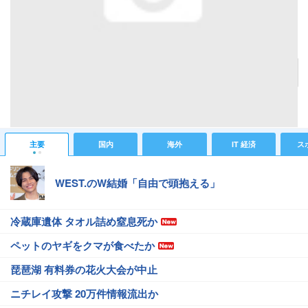
桜井幸子
記事へ戻る
#芸能ニュース
#東京国際映画祭
主要
国内
海外
IT 経済
ス
WEST.のW結婚「自由で頭抱える」
冷蔵庫遺体 タオル詰め窒息死か
ペットのヤギをクマが食べたか
琵琶湖 有料券の花火大会が中止
ニチレイ攻撃 20万件情報流出か