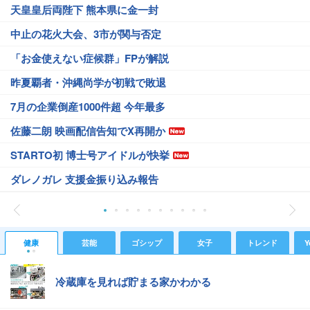
天皇皇后両陛下 熊本県に金一封
中止の花火大会、3市が関与否定
「お金使えない症候群」FPが解説
昨夏覇者・沖縄尚学が初戦で敗退
7月の企業倒産1000件超 今年最多
佐藤二朗 映画配信告知でX再開か
STARTO初 博士号アイドルが快挙
ダレノガレ 支援金振り込み報告
健康
芸能
ゴシップ
女子
トレンド
Y
冷蔵庫を見れば貯まる家かわかる