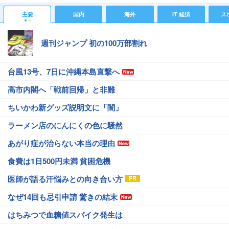
主要
国内
海外
IT 経済
ス
週刊ジャンプ 初の100万部割れ
台風13号、7日に沖縄本島直撃へ
高市内閣へ「戦前回帰」と非難
ちいかわ新グッズ説明文に「闇」
ラーメン店のにんにくの色に騒然
あがり症が治らない本当の理由
食費は1日500円未満 貧困危機
医師が語る汗悩みとの向き合い方
なぜ14回も忌引申請 驚きの結末
はちみつで血糖値スパイク発生は