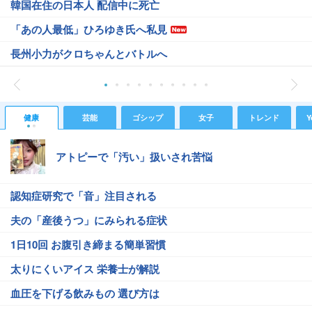
韓国在住の日本人 配信中に死亡
「あの人最低」ひろゆき氏へ私見
長州小力がクロちゃんとバトルへ
健康
芸能
ゴシップ
女子
トレンド
Y
アトピーで「汚い」扱いされ苦悩
認知症研究で「音」注目される
夫の「産後うつ」にみられる症状
1日10回 お腹引き締まる簡単習慣
太りにくいアイス 栄養士が解説
血圧を下げる飲みもの 選び方は