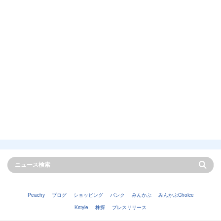
Peachy
ブログ
ショッピング
バンク
みんかぶ
みんかぶChoice
Kstyle
株探
プレスリリース